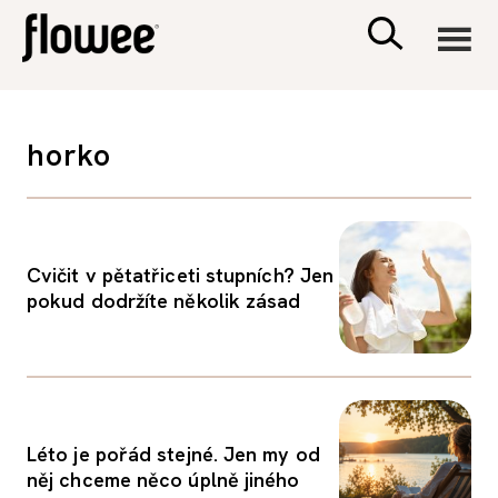
CIVILIZACE
horko
ZDRAVÍ
PSYCHOLOGIE
Cvičit v pětatřiceti stupních? Jen
pokud dodržíte několik zásad
RODINA A DĚTI
SEX A VZTAHY
Léto je pořád stejné. Jen my od
PORADNA
něj chceme něco úplně jiného