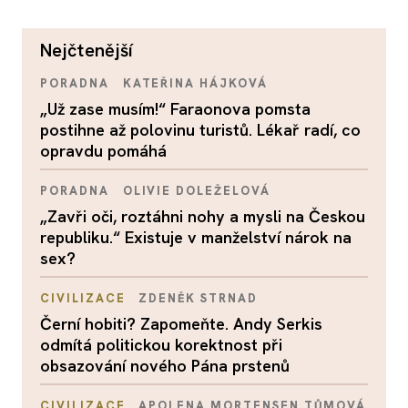
nejčtenější
PORADNA
KATEŘINA HÁJKOVÁ
„Už zase musím!“ Faraonova pomsta
postihne až polovinu turistů. Lékař radí, co
opravdu pomáhá
PORADNA
OLIVIE DOLEŽELOVÁ
„Zavři oči, roztáhni nohy a mysli na Českou
republiku.“ Existuje v manželství nárok na
sex?
CIVILIZACE
ZDENĚK STRNAD
Černí hobiti? Zapomeňte. Andy Serkis
odmítá politickou korektnost při
obsazování nového Pána prstenů
CIVILIZACE
APOLENA MORTENSEN TŮMOVÁ