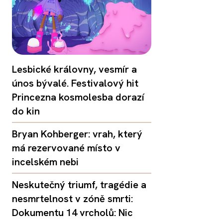
Lesbické královny, vesmír a
únos bývalé. Festivalový hit
Princezna kosmolesba dorazí
do kin
Bryan Kohberger: vrah, který
má rezervované místo v
incelském nebi
Neskutečný triumf, tragédie a
nesmrtelnost v zóně smrti:
Dokumentu 14 vrcholů: Nic