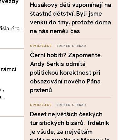
 hvězdy
Husákovy děti vzpomínají na
šťastné dětství. Byli jsme
venku do tmy, protože doma
šla éra...
na nás neměli čas
CIVILIZACE
ZDENĚK STRNAD
Černí hobiti? Zapomeňte.
Andy Serkis odmítá
 rámci
politickou korektnost při
obsazování nového Pána
 ,
prstenů
...
CIVILIZACE
ZDENĚK STRNAD
Deset největších českých
turistických bizárů. Trdelník
je všude, za největším