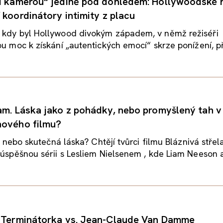
d kamerou“ jedině pod dohledem: Hollywoodské
 koordinátory intimity z placu
 kdy byl Hollywood divokým západem, v němž režiséři
ou moc k získání „autentických emocí“ skrze ponížení, při
am. Láska jako z pohádky, nebo promyšlený tah v
nového filmu?
t, nebo skutečná láska? Chtějí tvůrci filmu Bláznivá střela
 úspěšnou sérii s Lesliem Nielsenem , kde Liam Neeson a
: Terminátorka vs. Jean-Claude Van Damme