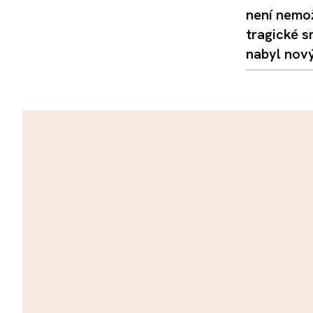
není nemo
tragické s
nabyl nov