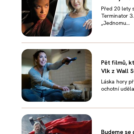
Před 20 lety 
Terminator 3.
„Jednomu...
Pět filmů, k
Vlk z Wall S
Láska hory pře
ochotní udělat
Budeme se d