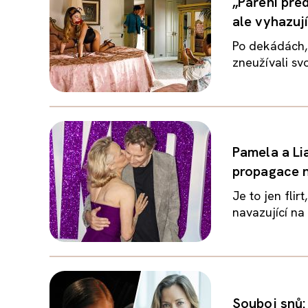
„Páření pře
ale vyhazují
Po dekádách,
zneužívali sv
Pamela a Li
propagace 
Je to jen flir
navazující na
Souboj snů