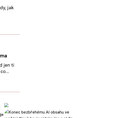
dy, jak
ima
 jen ti
co...