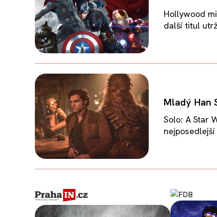
Hollywood mil
další titul ut
Mladý Han S
Solo: A Star 
nejposedlejší