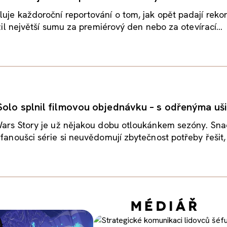
uje každoroční reportování o tom, jak opět padají rekor
ržil největší sumu za premiérový den nebo za otevírací...
olo splnil filmovou objednávku – s odřenýma uš
Wars Story je už nějakou dobu otloukánkem sezóny. Snad
 fanoušci série si neuvědomují zbytečnost potřeby řešit, 