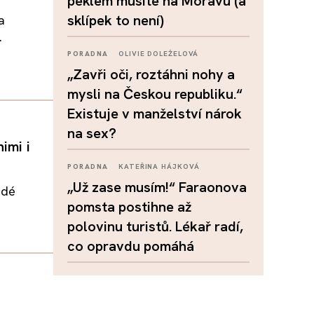
peklem musíte na Moravu (a
sklípek to není)
a
.
PORADNA
OLIVIE DOLEŽELOVÁ
„Zavři oči, roztáhni nohy a
mysli na Českou republiku.“
Existuje v manželství nárok
na sex?
imi i
PORADNA
KATEŘINA HÁJKOVÁ
„Už zase musím!“ Faraonova
idé
pomsta postihne až
polovinu turistů. Lékař radí,
co opravdu pomáhá