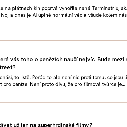
se na plátnech kin poprvé vynořila nahá Terminatrix, ak
 No, a dnes je AI úplně normální věc a všude kolem nás
teré vás toho o penězích naučí nejvíc. Bude mezi n
treet?
náší, to jistě. Pořád to ale není nic proti tomu, co jsou l
 pro peníze. Není proto divu, že pro filmové tvůrce je...
ívat už jen na superhrdinské filmy?