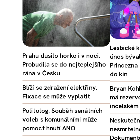
Lesbické k
Prahu dusilo horko i v noci.
únos býval
Probudila se do nejteplejšího
Princezna
rána v Česku
do kin
Blíží se zdražení elektřiny.
Bryan Kohb
Fixace se může vyplatit
má rezerv
incelském 
Politolog: Souběh senátních
voleb s komunálními může
Neskutečný
pomoct hnutí ANO
nesmrtelno
Dokumentu