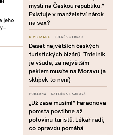
el
mysli na Českou republiku.“
Existuje v manželství nárok
a jeho
na sex?
...
CIVILIZACE
ZDENĚK STRNAD
Deset největších českých
turistických bizárů. Trdelník
je všude, za největším
peklem musíte na Moravu (a
sklípek to není)
PORADNA
KATEŘINA HÁJKOVÁ
„Už zase musím!“ Faraonova
pomsta postihne až
polovinu turistů. Lékař radí,
co opravdu pomáhá