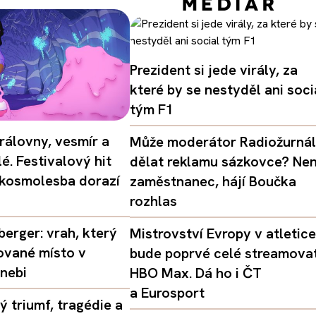
Prezident si jede virály, za
které by se nestyděl ani soci
tým F1
rálovny, vesmír a
Může moderátor Radiožurná
é. Festivalový hit
dělat reklamu sázkovce? Nen
 kosmolesba dorazí
zaměstnanec, hájí Boučka
rozhlas
erger: vrah, který
Mistrovství Evropy v atletice
ované místo v
bude poprvé celé streamova
nebi
HBO Max. Dá ho i ČT
a Eurosport
 triumf, tragédie a