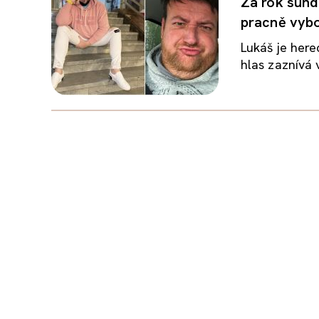
Za rok sunda
pracně vybo
Lukáš je here
hlas zaznívá 