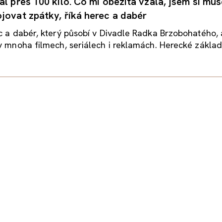
l přes 100 kilo. Co mi obezita vzala, jsem si mus
jovat zpátky, říká herec a dabér
c a dabér, který působí v Divadle Radka Brzobohatého, 
v mnoha filmech, seriálech i reklamách. Herecké základy