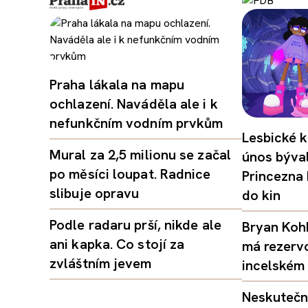
Praha lákala na mapu
ochlazení. Naváděla ale i k
nefunkčním vodním prvkům
Lesbické k
Mural za 2,5 milionu se začal
únos býval
po měsíci loupat. Radnice
Princezna
slibuje opravu
do kin
Podle radaru prší, nikde ale
Bryan Kohb
ani kapka. Co stojí za
má rezerv
zvláštním jevem
incelském 
Neskutečný