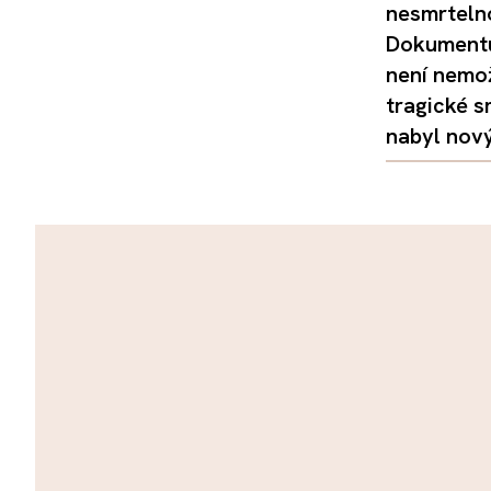
nesmrtelno
Dokumentu
není nemo
tragické s
nabyl nov