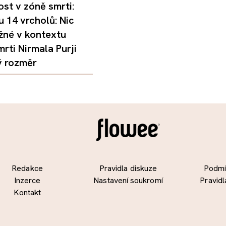
st v zóně smrti:
 14 vrcholů: Nic
žné v kontextu
mrti Nirmala Purji
ý rozměr
Redakce
Pravidla diskuze
Podmín
Inzerce
Nastavení soukromí
Pravidl
Kontakt