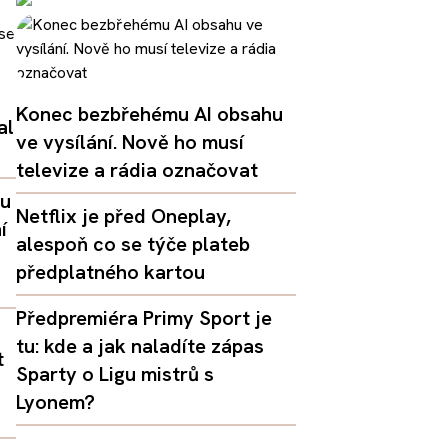
Konec bezbřehému AI obsahu
al
ve vysílání. Nově ho musí
televize a rádia označovat
lu
Netflix je před Oneplay,
í
alespoň co se týče plateb
předplatného kartou
Předpremiéra Primy Sport je
tu: kde a jak naladíte zápas
t
Sparty o Ligu mistrů s
Lyonem?