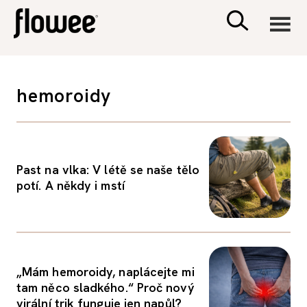
CIVILIZACE
hemoroidy
ZDRAVÍ
PSYCHOLOGIE
Past na vlka: V létě se naše tělo
potí. A někdy i mstí
RODINA A DĚTI
SEX A VZTAHY
„Mám hemoroidy, naplácejte mi
PORADNA
tam něco sladkého.“ Proč nový
virální trik funguje jen napůl?