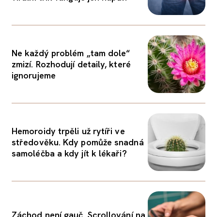
Ne každý problém „tam dole“
zmizí. Rozhodují detaily, které
ignorujeme
Hemoroidy trpěli už rytíři ve
středověku. Kdy pomůže snadná
samoléčba a kdy jít k lékaři?
Záchod není gauč. Scrollování na