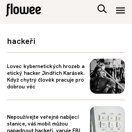
CIVILIZACE
hackeři
ZDRAVÍ
Lovec kybernetických hrozeb a
PSYCHOLOGIE
etický hacker Jindřich Karásek.
Když chytrý člověk pracuje pro
RODINA A DĚTI
dobrou věc
SEX A VZTAHY
Nepoužívejte veřejné nabíjecí
PORADNA
stanice, váš mobil můžou
napadnout hackeři, varuje FBI