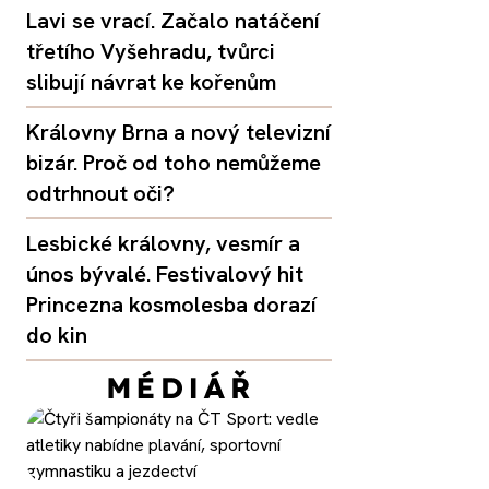
Lavi se vrací. Začalo natáčení
třetího Vyšehradu, tvůrci
slibují návrat ke kořenům
Královny Brna a nový televizní
bizár. Proč od toho nemůžeme
odtrhnout oči?
Lesbické královny, vesmír a
únos bývalé. Festivalový hit
Princezna kosmolesba dorazí
do kin