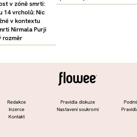
st v zóně smrti:
 14 vrcholů: Nic
žné v kontextu
mrti Nirmala Purji
ý rozměr
Redakce
Pravidla diskuze
Podmín
Inzerce
Nastavení soukromí
Pravidl
Kontakt