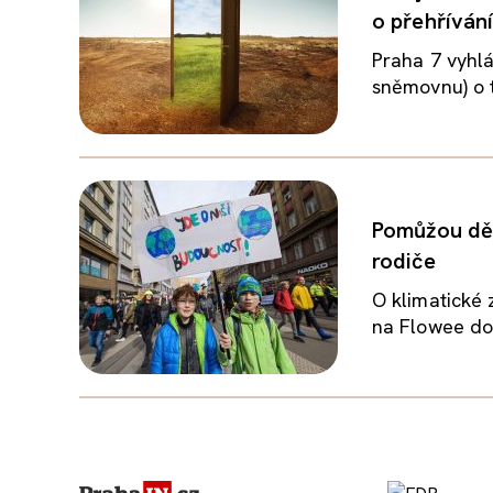
o přehříván
Praha 7 vyhlás
sněmovnu) o t
Pomůžou dět
rodiče
O klimatické 
na Flowee doč