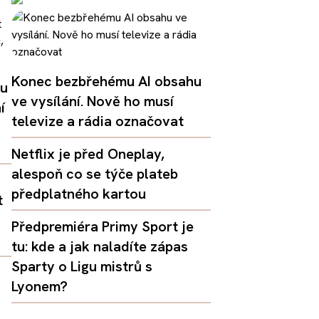
Konec bezbřehému AI obsahu
lu
ve vysílání. Nově ho musí
í
televize a rádia označovat
Netflix je před Oneplay,
alespoň co se týče plateb
předplatného kartou
t
Předpremiéra Primy Sport je
tu: kde a jak naladíte zápas
Sparty o Ligu mistrů s
Lyonem?