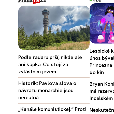
Lesbické k
Podle radaru prší, nikde ale
únos býval
ani kapka. Co stojí za
Princezna
zvláštním jevem
do kin
Historik: Pavlova slova o
Bryan Kohb
návratu monarchie jsou
má rezerv
nereálná
incelském 
„Kanále komunistickej.“ Proti
Neskutečný