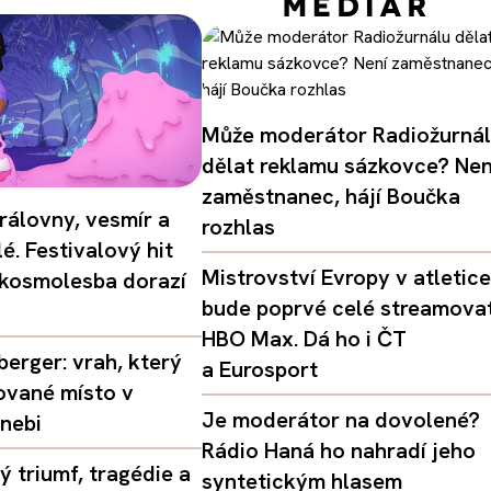
Může moderátor Radiožurná
dělat reklamu sázkovce? Nen
zaměstnanec, hájí Boučka
rálovny, vesmír a
rozhlas
é. Festivalový hit
Mistrovství Evropy v atletice
 kosmolesba dorazí
bude poprvé celé streamova
HBO Max. Dá ho i ČT
erger: vrah, který
a Eurosport
ované místo v
Je moderátor na dovolené?
nebi
Rádio Haná ho nahradí jeho
 triumf, tragédie a
syntetickým hlasem