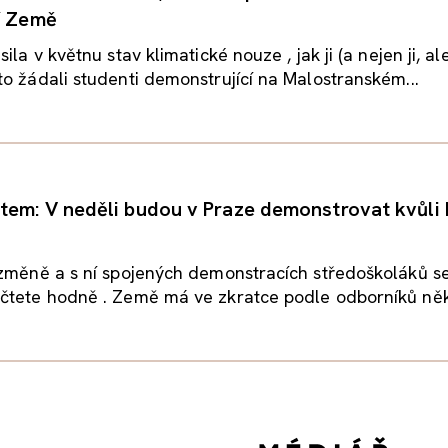
í Země
ila v květnu stav klimatické nouze , jak ji (a nejen ji, al
o žádali studenti demonstrující na Malostranském...
em: V neděli budou v Praze demonstrovat kvůli 
změně a s ní spojených demonstracích středoškoláků se
tete hodně . Země má ve zkratce podle odborníků někol