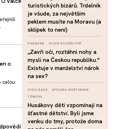
 O válce
turistických bizárů. Trdelník
je všude, za největším
řejnili
peklem musíte na Moravu (a
.
sklípek to není)
PORADNA
OLIVIE DOLEŽELOVÁ
„Zavři oči, roztáhni nohy a
mysli na Českou republiku.“
jen o
Existuje v manželství nárok
na sex?
e celou
CIVILIZACE
APOLENA MORTENSEN
TŮMOVÁ
Husákovy děti vzpomínají na
šťastné dětství. Byli jsme
venku do tmy, protože doma
odpovědí