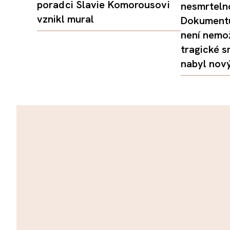
poradci Slavie Komorousovi
nesmrtelno
vznikl mural
Dokumentu
není nemo
tragické s
nabyl nov