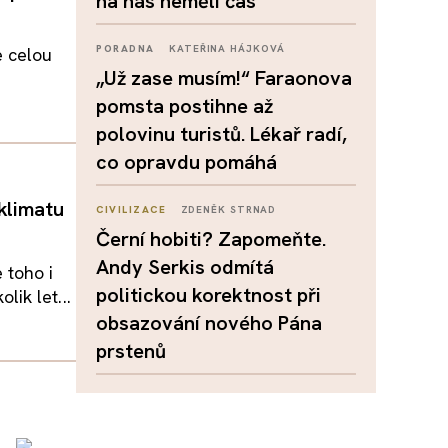
na nás neměli čas
PORADNA
KATEŘINA HÁJKOVÁ
e celou
„Už zase musím!“ Faraonova
pomsta postihne až
polovinu turistů. Lékař radí,
co opravdu pomáhá
klimatu
CIVILIZACE
ZDENĚK STRNAD
Černí hobiti? Zapomeňte.
Andy Serkis odmítá
 toho i
politickou korektnost při
ik let...
obsazování nového Pána
prstenů