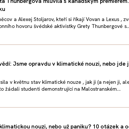
ta Thunbergová mluvila s kanadským premiérem.
ku
cov a Alexej Stoljarov, kteří si říkají Vovan a Lexus , zve
nního hovoru švédské aktivistky Grety Thunbergové s..
ědí: Jsme opravdu v klimatické nouzi, nebo jde 
ila v květnu stav klimatické nouze , jak ji (a nejen ji, al
o žádali studenti demonstrující na Malostranském...
 klimatickou nouzi, nebo už paniku? 10 otázek a 