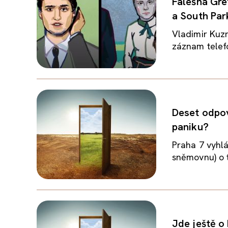
Falešná Gre
a South Par
Vladimir Kuzně
záznam telefo
Deset odpov
paniku?
Praha 7 vyhlás
sněmovnu) o t
Jde ještě o