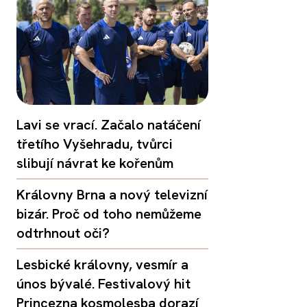
Lavi se vrací. Začalo natáčení
třetího Vyšehradu, tvůrci
slibují návrat ke kořenům
Královny Brna a nový televizní
bizár. Proč od toho nemůžeme
odtrhnout oči?
Lesbické královny, vesmír a
únos bývalé. Festivalový hit
Princezna kosmolesba dorazí