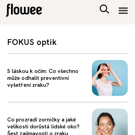
CIVILIZACE
FOKUS optik
ZDRAVÍ
PSYCHOLOGIE
S láskou k očím: Co všechno
může odhalit preventivní
vyšetření zraku?
RODINA A DĚTI
SEX A VZTAHY
Co prozradí zorničky a jaké
PORADNA
velikosti dorůstá lidské oko?
Šest zajímavostí o zraku