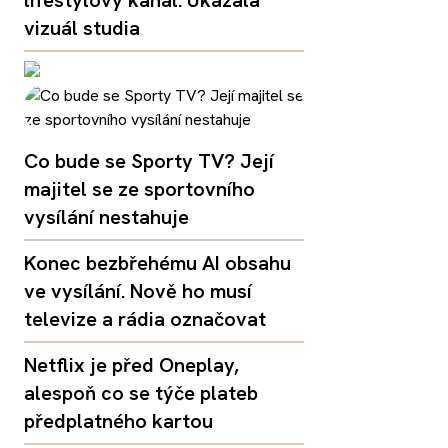
lifestylový kanál. Ukázala
vizuál studia
Co bude se Sporty TV? Její
majitel se ze sportovního
vysílání nestahuje
Konec bezbřehému AI obsahu
ve vysílání. Nově ho musí
televize a rádia označovat
Netflix je před Oneplay,
alespoň co se týče plateb
předplatného kartou