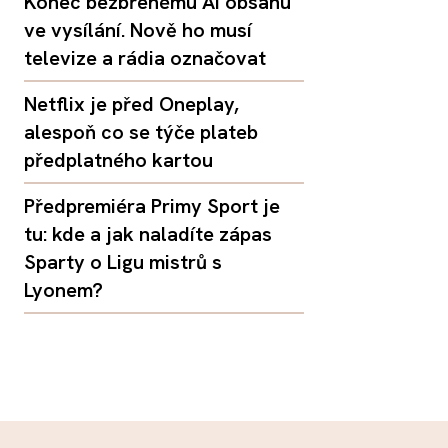
Konec bezbřehému AI obsahu
ve vysílání. Nově ho musí
televize a rádia označovat
Netflix je před Oneplay,
alespoň co se týče plateb
předplatného kartou
Předpremiéra Primy Sport je
tu: kde a jak naladíte zápas
Sparty o Ligu mistrů s
Lyonem?