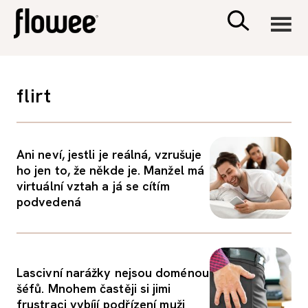
CIVILIZACE
flirt
ZDRAVÍ
Ani neví, jestli je reálná, vzrušuje
PSYCHOLOGIE
ho jen to, že někde je. Manžel má
virtuální vztah a já se cítím
RODINA A DĚTI
podvedená
SEX A VZTAHY
Lascivní narážky nejsou doménou
PORADNA
šéfů. Mnohem častěji si jimi
frustraci vybíjí podřízení muži