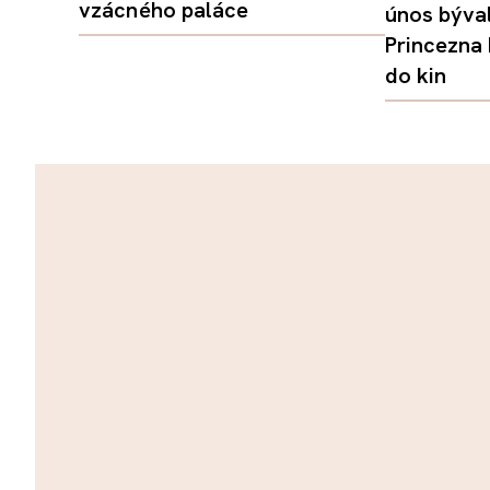
vzácného paláce
únos býval
Princezna
do kin