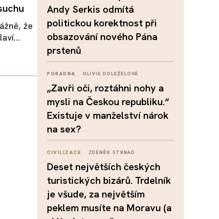
 suchu
Andy Serkis odmítá
politickou korektnost při
vážně, že
obsazování nového Pána
aví...
prstenů
PORADNA
OLIVIE DOLEŽELOVÁ
„Zavři oči, roztáhni nohy a
mysli na Českou republiku.“
Existuje v manželství nárok
na sex?
CIVILIZACE
ZDENĚK STRNAD
Deset největších českých
turistických bizárů. Trdelník
je všude, za největším
peklem musíte na Moravu (a