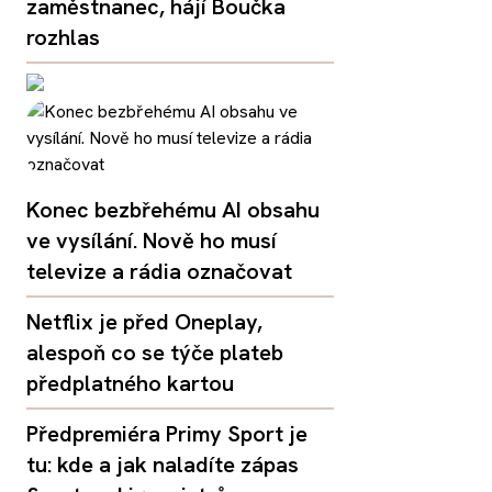
zaměstnanec, hájí Boučka
rozhlas
Konec bezbřehému AI obsahu
ve vysílání. Nově ho musí
televize a rádia označovat
Netflix je před Oneplay,
alespoň co se týče plateb
předplatného kartou
Předpremiéra Primy Sport je
tu: kde a jak naladíte zápas