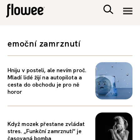
CIVILIZACE
emoční zamrznutí
ZDRAVÍ
Hniju v posteli, ale nevím proč.
PSYCHOLOGIE
Mladí lidé žijí na autopilota a
cesta do obchodu je pro ně
RODINA A DĚTI
horor
SEX A VZTAHY
Když mozek přestane zvládat
PORADNA
stres. „Funkční zamrznutí“ je
časovaná bomba