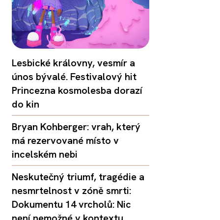
Lesbické královny, vesmír a
únos bývalé. Festivalový hit
Princezna kosmolesba dorazí
do kin
Bryan Kohberger: vrah, který
má rezervované místo v
incelském nebi
Neskutečný triumf, tragédie a
nesmrtelnost v zóně smrti:
Dokumentu 14 vrcholů: Nic
není nemožné v kontextu