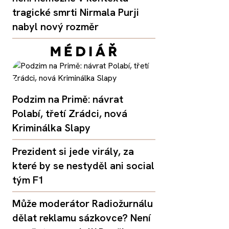
tragické smrti Nirmala Purji
nabyl nový rozměr
Podzim na Primě: návrat
Polabí, třetí Zrádci, nová
Kriminálka Slapy
Prezident si jede virály, za
které by se nestyděl ani social
tým F1
Může moderátor Radiožurnálu
dělat reklamu sázkovce? Není