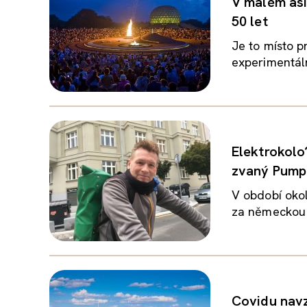
V malém asij
50 let
Je to místo p
experimentáln
Elektrokolo
zvaný Pump
V období okol
za německou 
Covidu navz