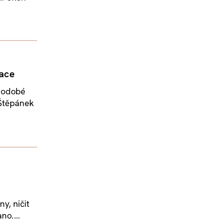
race
uhodobé
Štěpánek
y, ničit
no....