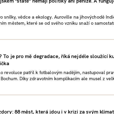
ském "státě" nemají politiky ani peníze. A funguj
ro snílky, vědce a ekology. Auroville na jihovýchodě Indi
ím městem, které se od svého vzniku snaží o samostatno
? To je pro mě degradace, říká nejdéle sloužící k
ička
o revoluce patřil k fotbalovým nadějím, nastupoval pra
Bochum. Díky zdravotním komplikacím ale musel z velk
dory: 88 měst, která jdou i v krizi za svým klima