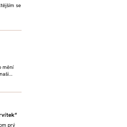
tějším se
o mění
aši...
rvítek“
tom prý