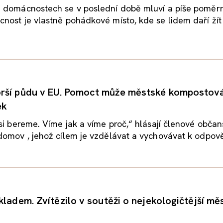
 domácnostech se v poslední době mluví a píše poměrn
ost je vlastně pohádkové místo, kde se lidem daří žít 
ší půdu v EU. Pomoct může městské kompostován
ek
si bereme. Víme jak a víme proč,“ hlásají členové obča
domov , jehož cílem je vzdělávat a vychovávat k odpov
kladem. Zvítězilo v soutěži o nejekologičtější mě