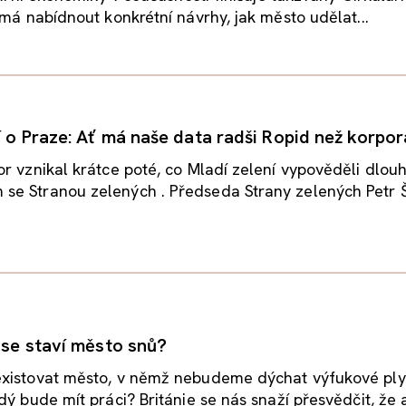
 má nabídnout konkrétní návrhy, jak město udělat...
í o Praze: Ať má naše data radši Ropid než korpo
r vznikal krátce poté, co Mladí zelení vypověděli dlo
e Stranou zelených . Předseda Strany zelených Petr 
e se staví město snů?
xistovat město, v němž nebudeme dýchat výfukové plyn
dý bude mít práci? Británie se nás snaží přesvědčit, že a