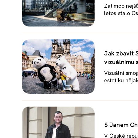
Zatímco nejšť
letos stalo Os
Jak zbavit 
vizuálnímu
Vizuální smog
estetiku něja
S Janem Cha
V České repu