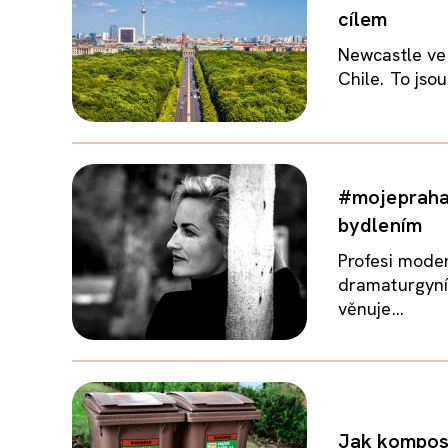
cílem
Newcastle ve V
Chile. To jsou
#mojepraha 
bydlením
Profesi moder
dramaturgyní
věnuje...
Jak kompost