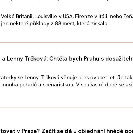
elké Británii, Louisville v USA, Firenze v Itálii nebo Pe
 jen některé příklady z 88 měst, která získala...
a Lenny Trčková: Chtěla bych Prahu s dosažite
átorky se Lenny Trčková věnuje přes dvacet let. Je tak
 mnoha pořadů a scénáristkou. V současné době se asi 
ovat v Praze? Začít se dá u objednání hnědé po