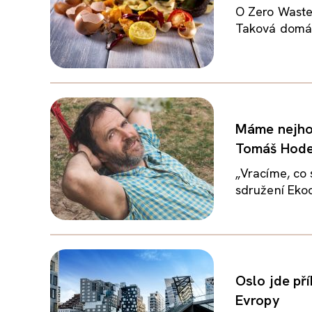
O Zero Waste
Taková domácn
Máme nejhor
Tomáš Hod
„Vracíme, co 
sdružení Eko
Oslo jde pří
Evropy