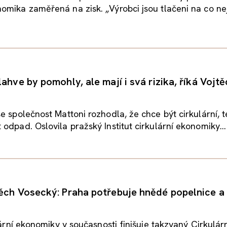
mika zaměřená na zisk. „Výrobci jsou tlačeni na co nejn
ahve by pomohly, ale mají i svá rizika, říká Vojt
e společnost Mattoni rozhodla, že chce být cirkulární, 
odpad. Oslovila pražský Institut cirkulární ekonomiky...
ěch Vosecký: Praha potřebuje hnědé popelnice a 
ulární ekonomiky v současnosti finišuje takzvaný Cirkulár