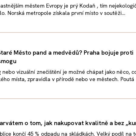
astnějším městem Evropy je prý Kodaň , tím nejekologič
lo. Norská metropole získala první místo v soutěži...
Staré Město pand a medvědů? Praha bojuje proti
 smogu
 nebo vizuální znečištění je možné chápat jako něco, c
kého místa, zpravidla v přírodě nebo ve městech. Poutá n
rvátem o tom, jak nakupovat kvalitně a bez „ku
blice končí 45 % odpadu na skládkách. Velký podíl na 