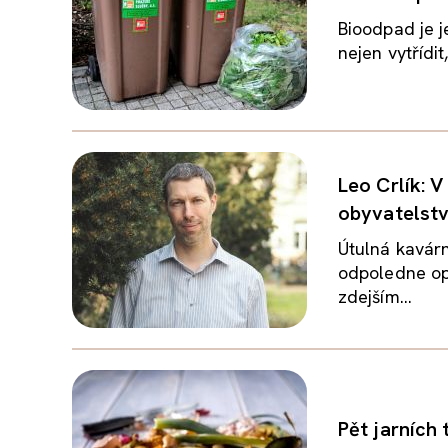
Bioodpad je j
nejen vytřídit
Leo Crlík: 
obyvatelst
Útulná kavárn
odpoledne op
zdejším...
Pět jarních