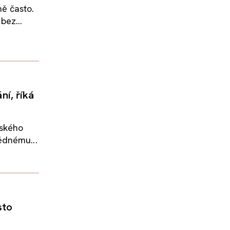
ě často.
bez...
í, říká
nského
ědnému...
sto