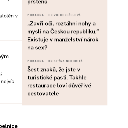
prstenů
ñalolén v
PORADNA
OLIVIE DOLEŽELOVÁ
„Zavři oči, roztáhni nohy a
mysli na Českou republiku.“
Existuje v manželství nárok
na sex?
lným
PORADNA
KRISTÝNA NEDOBITÁ
Šest znaků, že jste v
é
turistické pasti. Takhle
nejvíc
restaurace loví důvěřivé
cestovatele
pelnice