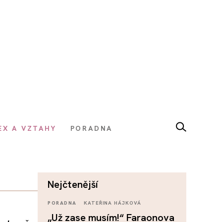
EX A VZTAHY
PORADNA
nejčtenější
PORADNA
KATEŘINA HÁJKOVÁ
„Už zase musím!“ Faraonova