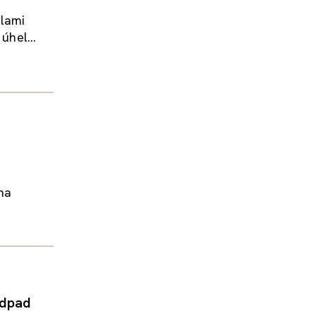
ilami
úhel...
na
odpad