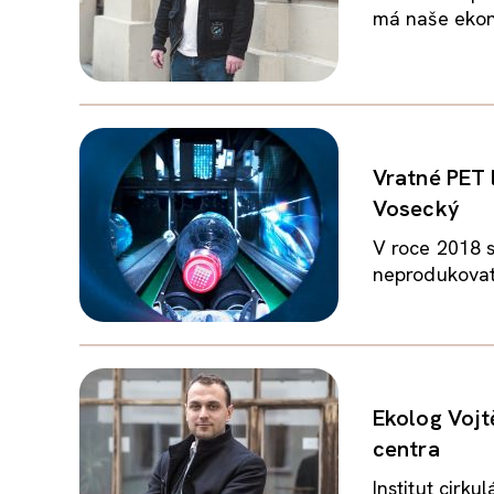
má naše ekono
Vratné PET l
Vosecký
V roce 2018 s
neprodukovat 
Ekolog Vojt
centra
Institut cirk