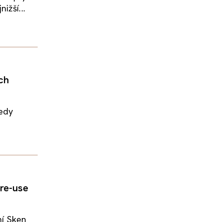
ižší...
ěch
tedy
re-use
ní Sken