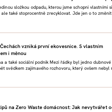
edinou složkou odpadu, kterou jsme schopni vlastními s
, ale také stoprocentně zrecyklovat. Jde jen o to změnit 
V Čechách vzniká první ekovesnice. S vlastním
vem i měnou
a a také sociální podnik Mezi řádky byl jedno dubnové
ět svědkem zajímavého rozhovoru, který ovšem nebyl 
 tipů na Zero Waste domácnost: Jak nevytvářet 