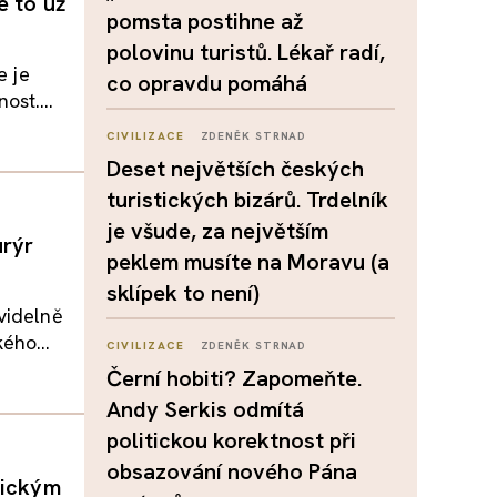
e to už
pomsta postihne až
polovinu turistů. Lékař radí,
e je
co opravdu pomáhá
st....
CIVILIZACE
ZDENĚK STRNAD
Deset největších českých
turistických bizárů. Trdelník
je všude, za největším
urýr
peklem musíte na Moravu (a
sklípek to není)
videlně
ého...
CIVILIZACE
ZDENĚK STRNAD
Černí hobiti? Zapomeňte.
Andy Serkis odmítá
politickou korektnost při
obsazování nového Pána
tickým