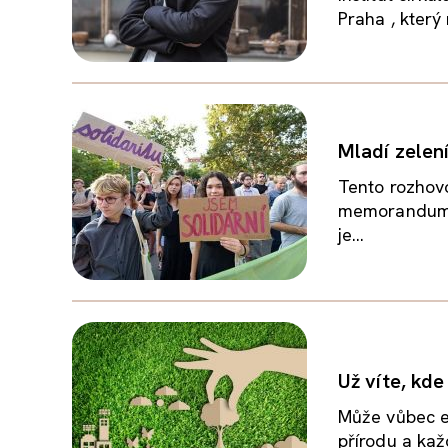
Praha , který
Mladí zelen
Tento rozhovo
memorandum s
je...
Už víte, kd
Může vůbec e
přírodu a kaž