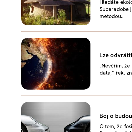
Hledáte ekol
Superadobe j
metodou...
Lze odvráti
„Nevěřím, že 
data,“ řekl z
Boj o budou
O tom, že fos