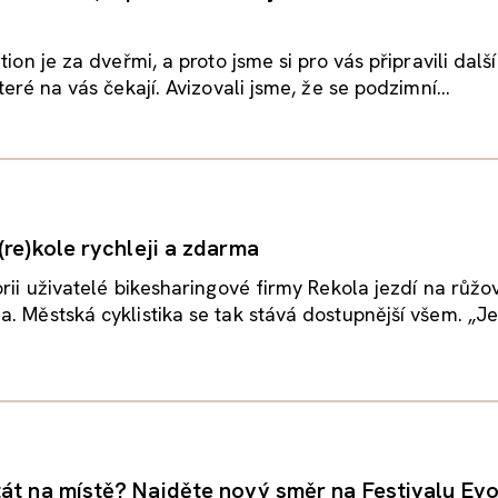
tion je za dveřmi, a proto jsme si pro vás připravili dalš
teré na vás čekají. Avizovali jsme, že se podzimní...
(re)kole rychleji a zdarma
orii uživatelé bikesharingové firmy Rekola jezdí na růžo
. Městská cyklistika se tak stává dostupnější všem. „Je 
át na místě? Najděte nový směr na Festivalu Evo