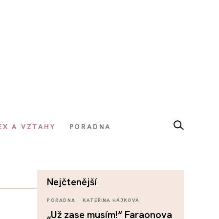
EX A VZTAHY
PORADNA
nejčtenější
PORADNA
KATEŘINA HÁJKOVÁ
„Už zase musím!“ Faraonova