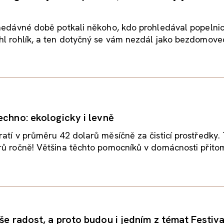
nedávné době potkali někoho, kdo prohledával popelnic
l rohlík, a ten dotyčný se vám nezdál jako bezdomovec
echno: ekologicky i levně
atí v průměru 42 dolarů měsíčně za čisticí prostředky. 
ů ročně! Většina těchto pomocníků v domácnosti přitom
še radost, a proto budou i jedním z témat Festiv