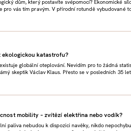
ogický dům, který postavíte svépomocí? Ekonomické síl
e pro vás tím pravým. V přírodní rotundě vybudované t
t ekologickou katastrofu?
existuje globální oteplování. Nevidím pro to žádná stati
námý skeptik Václav Klaus. Přesto se v posledních 35 let
cnost mobility – zvítězí elektřina nebo vodík?
ilní paliva nebudou k dispozici navěky, nikdo nepochybu