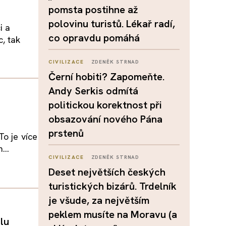
pomsta postihne až
polovinu turistů. Lékař radí,
i a
co opravdu pomáhá
, tak
CIVILIZACE
ZDENĚK STRNAD
Černí hobiti? Zapomeňte.
Andy Serkis odmítá
politickou korektnost při
obsazování nového Pána
prstenů
To je více
...
CIVILIZACE
ZDENĚK STRNAD
Deset největších českých
turistických bizárů. Trdelník
je všude, za největším
peklem musíte na Moravu (a
alu