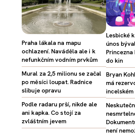
Lesbické k
Praha lákala na mapu
únos býval
ochlazení. Naváděla ale i k
Princezna
nefunkčním vodním prvkům
do kin
Mural za 2,5 milionu se začal
Bryan Kohb
po měsíci loupat. Radnice
má rezerv
slibuje opravu
incelském 
Podle radaru prší, nikde ale
Neskutečný
ani kapka. Co stojí za
nesmrtelno
zvláštním jevem
Dokumentu
není nemo