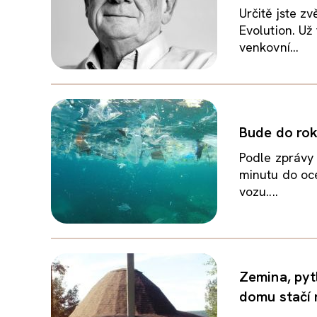
Určitě jste z
Evolution. U
venkovní...
Bude do rok
Podle zprávy
minutu do oc
vozu....
Zemina, pyt
domu stačí 