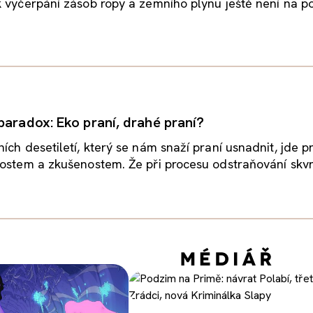
 vyčerpání zásob ropy a zemního plynu ještě není na p
paradox: Eko praní, drahé praní?
ích desetiletí, který se nám snaží praní usnadnit, jde pr
ostem a zkušenostem. Že při procesu odstraňování skvrn