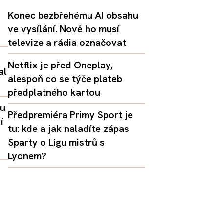
Konec bezbřehému AI obsahu
ve vysílání. Nově ho musí
televize a rádia označovat
Netflix je před Oneplay,
al
alespoň co se týče plateb
předplatného kartou
lu
Předpremiéra Primy Sport je
í
tu: kde a jak naladíte zápas
Sparty o Ligu mistrů s
Lyonem?