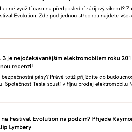
uplné využití času na předposlední zářijový víkend? Za
stival Evolution. Zde pod jednou střechou najdete vše, c
 3 je nejočekávanějším elektromobilem roku 20
nou recenzi!
bezpečnostní pásy? Právě totiž přijíždíte do budoucnos
. Společnost Tesla spustí v říjnu prodej elektromobilu M
t na Festival Evolution na podzim? Přijede Raym
llip Lymbery