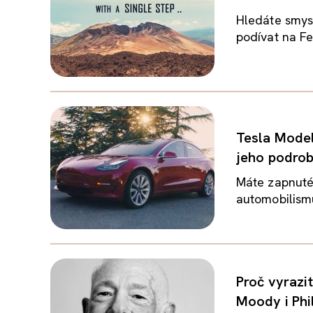
Hledáte smysl
podívat na Fe
Tesla Model
jeho podrob
Máte zapnuté 
automobilismu
Proč vyrazi
Moody i Phi