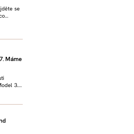
jděte se
o...
17. Máme
ti
odel 3....
ond