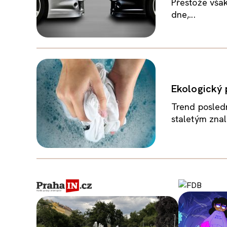
Přestože však
dne,...
Ekologický 
Trend posledn
staletým znal