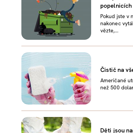
popelnicích
Pokud jste v 
nakonec vytáh
vězte,...
Čistič na vš
Američané utr
než 500 dolar
Děti jsou na