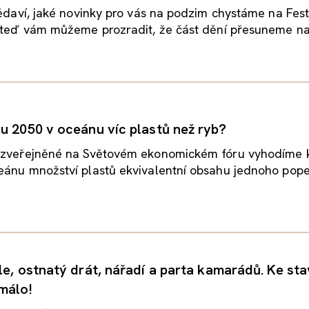
vědaví, jaké novinky pro vás na podzim chystáme na Fest
ž teď vám můžeme prozradit, že část dění přesuneme n
u 2050 v oceánu víc plastů než ryb?
 zveřejněné na Světovém ekonomickém fóru vyhodíme
eánu množství plastů ekvivalentní obsahu jednoho pop
le, ostnatý drát, nářadí a parta kamarádů. Ke st
málo!