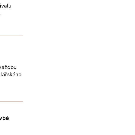
ivalu
a
 každou
elářského
avbě