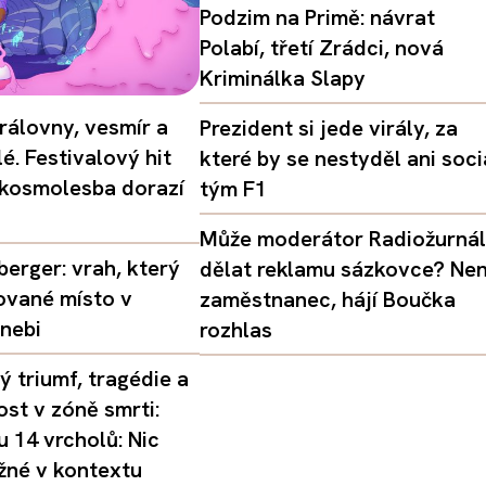
Podzim na Primě: návrat
Polabí, třetí Zrádci, nová
Kriminálka Slapy
rálovny, vesmír a
Prezident si jede virály, za
é. Festivalový hit
které by se nestyděl ani soci
 kosmolesba dorazí
tým F1
Může moderátor Radiožurná
erger: vrah, který
dělat reklamu sázkovce? Nen
ované místo v
zaměstnanec, hájí Boučka
nebi
rozhlas
 triumf, tragédie a
st v zóně smrti:
 14 vrcholů: Nic
žné v kontextu