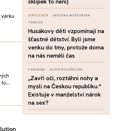
sklípek to není)
í várku
CIVILIZACE
APOLENA MORTENSEN
TŮMOVÁ
Husákovy děti vzpomínají na
šťastné dětství. Byli jsme
venku do tmy, protože doma
na nás neměli čas
PORADNA
OLIVIE DOLEŽELOVÁ
vých
„Zavři oči, roztáhni nohy a
to...
mysli na Českou republiku.“
Existuje v manželství nárok
na sex?
lution