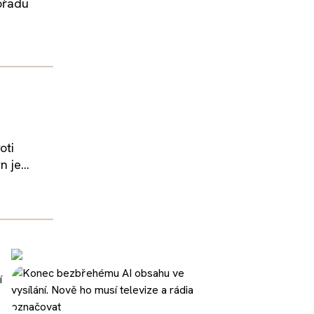
ořadu
oti
 je...