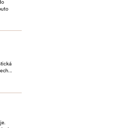
do
outo
stická
ech...
je.