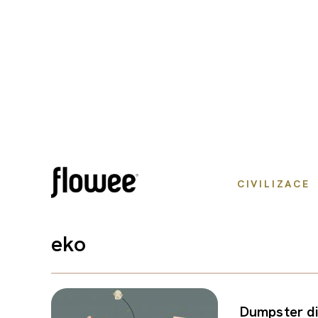
CIVILIZACE
eko
Dumpster div