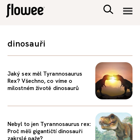
CIVILIZACE
dinosauři
ZDRAVÍ
PSYCHOLOGIE
Jaký sex měl Tyrannosaurus
Rex? Všechno, co víme o
milostném životě dinosaurů
RODINA A DĚTI
SEX A VZTAHY
Nebyl to jen Tyrannosaurus rex:
PORADNA
Proč měli gigantičtí dinosauři
zakrslé paže?