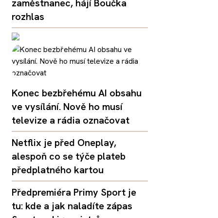
zaměstnanec, hájí Boučka
rozhlas
Konec bezbřehému AI obsahu
ve vysílání. Nově ho musí
televize a rádia označovat
Netflix je před Oneplay,
alespoň co se týče plateb
předplatného kartou
Předpremiéra Primy Sport je
tu: kde a jak naladíte zápas