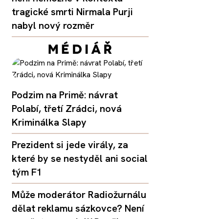
tragické smrti Nirmala Purji
nabyl nový rozměr
Podzim na Primě: návrat
Polabí, třetí Zrádci, nová
Kriminálka Slapy
Prezident si jede virály, za
které by se nestyděl ani social
tým F1
Může moderátor Radiožurnálu
dělat reklamu sázkovce? Není