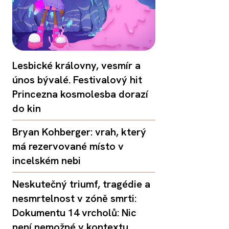
Lesbické královny, vesmír a
únos bývalé. Festivalový hit
Princezna kosmolesba dorazí
do kin
Bryan Kohberger: vrah, který
má rezervované místo v
incelském nebi
Neskutečný triumf, tragédie a
nesmrtelnost v zóně smrti:
Dokumentu 14 vrcholů: Nic
není nemožné v kontextu