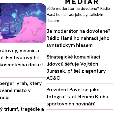
Je moderátor na dovolené?
Rádio Haná ho nahradí jeho
syntetickým hlasem
rálovny, vesmír a
Strategické komunikaci
é. Festivalový hit
lidovců šéfuje Vojtěch
 kosmolesba dorazí
Jurásek, přišel z agentury
AC&C
erger: vrah, který
Prezident Pavel se jako
ované místo v
fotograf stal členem Klubu
nebi
sportovních novinářů
 triumf, tragédie a