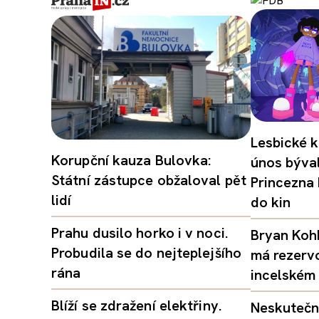
Lesbické k
Korupční kauza Bulovka:
únos býval
Státní zástupce obžaloval pět
Princezna
lidí
do kin
Prahu dusilo horko i v noci.
Bryan Kohb
Probudila se do nejteplejšího
má rezerv
rána
incelském 
Blíží se zdražení elektřiny.
Neskutečný