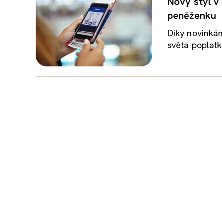
Nový styl v 
peněženku
Díky novinkám
světa poplatk