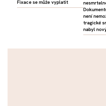
Fixace se může vyplatit
nesmrtelno
Dokumentu
není nemo
tragické s
nabyl nov