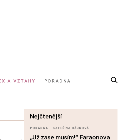
EX A VZTAHY
PORADNA
nejčtenější
PORADNA
KATEŘINA HÁJKOVÁ
„Už zase musím!“ Faraonova