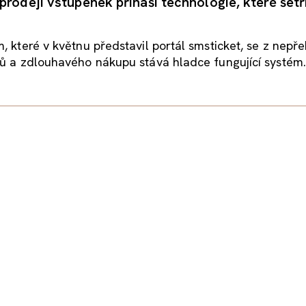
prodeji vstupenek přináší technologie, které šetří
, které v květnu představil portál smsticket, se z nep
ů a zdlouhavého nákupu stává hladce fungující systém..