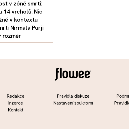
st v zóně smrti:
 14 vrcholů: Nic
žné v kontextu
mrti Nirmala Purji
ý rozměr
Redakce
Pravidla diskuze
Podmín
Inzerce
Nastavení soukromí
Pravidl
Kontakt