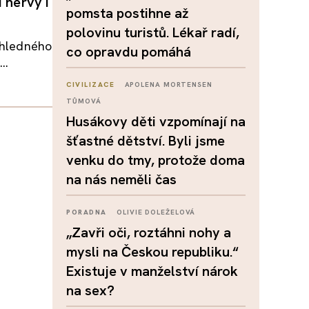
 nervy i
pomsta postihne až
polovinu turistů. Lékař radí,
řehledného
co opravdu pomáhá
..
CIVILIZACE
APOLENA MORTENSEN
TŮMOVÁ
Husákovy děti vzpomínají na
šťastné dětství. Byli jsme
venku do tmy, protože doma
na nás neměli čas
PORADNA
OLIVIE DOLEŽELOVÁ
„Zavři oči, roztáhni nohy a
mysli na Českou republiku.“
Existuje v manželství nárok
na sex?