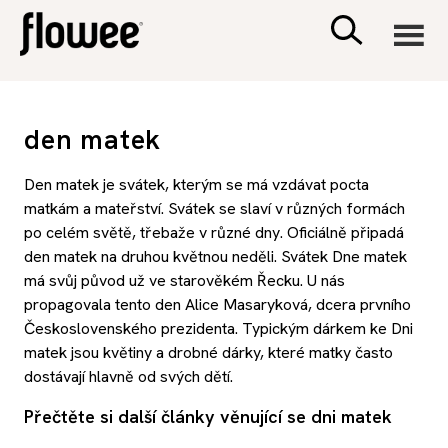
CIVILIZACE
den matek
ZDRAVÍ
Den matek je svátek, kterým se má vzdávat pocta
matkám a mateřství. Svátek se slaví v různých formách
PSYCHOLOGIE
po celém světě, třebaže v různé dny. Oficiálně připadá
den matek na druhou květnou neděli. Svátek Dne matek
má svůj původ už ve starověkém Řecku. U nás
RODINA A DĚTI
propagovala tento den Alice Masaryková, dcera prvního
Československého prezidenta. Typickým dárkem ke Dni
SEX A VZTAHY
matek jsou květiny a drobné dárky, které matky často
dostávají hlavně od svých dětí.
PORADNA
Přečtěte si další články věnující se dni matek