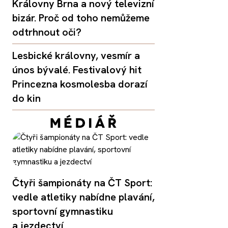
Královny Brna a nový televizní
bizár. Proč od toho nemůžeme
odtrhnout oči?
Lesbické královny, vesmír a
únos bývalé. Festivalový hit
Princezna kosmolesba dorazí
do kin
Čtyři šampionáty na ČT Sport:
vedle atletiky nabídne plavání,
sportovní gymnastiku
a jezdectví