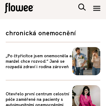
CIVILIZACE
chronická onemocnění
ZDRAVÍ
PSYCHOLOGIE
„Po čtyřicítce jsem onemocněla a
manžel chce rozvod.“ Janě se
rozpadá zdraví i rodina zároveň
RODINA A DĚTI
SEX A VZTAHY
Otevřelo první centrum celostní
PORADNA
péče zaměřené na pacienty s
autoimunitními onemocněními