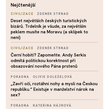
nejčtenější
CIVILIZACE
ZDENĚK STRNAD
Deset největších českých turistických
bizárů. Trdelník je všude, za největším
peklem musíte na Moravu (a sklípek to
není)
CIVILIZACE
ZDENĚK STRNAD
Černí hobiti? Zapomeňte. Andy Serkis
odmítá politickou korektnost při
obsazování nového Pána prstenů
PORADNA
OLIVIE DOLEŽELOVÁ
„Zavři oči, roztáhni nohy a mysli na Českou
republiku.“ Existuje v manželství nárok na
sex?
PORADNA
KATEŘINA HÁJKOVÁ