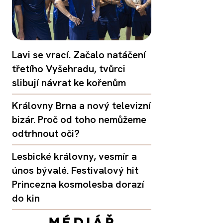
Lavi se vrací. Začalo natáčení
třetího Vyšehradu, tvůrci
slibují návrat ke kořenům
Královny Brna a nový televizní
bizár. Proč od toho nemůžeme
odtrhnout oči?
Lesbické královny, vesmír a
únos bývalé. Festivalový hit
Princezna kosmolesba dorazí
do kin