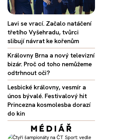
Lavi se vrací. Začalo natáčení
třetího Vyšehradu, tvůrci
slibují návrat ke kořenům
Královny Brna a nový televizní
bizár. Proč od toho nemůžeme
odtrhnout oči?
Lesbické královny, vesmír a
únos bývalé. Festivalový hit
Princezna kosmolesba dorazí
do kin