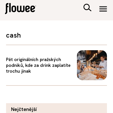
CIVILIZACE
cash
ZDRAVÍ
PSYCHOLOGIE
Pět originálních pražských
podniků, kde za drink zaplatíte
trochu jinak
RODINA A DĚTI
SEX A VZTAHY
PORADNA
nejčtenější