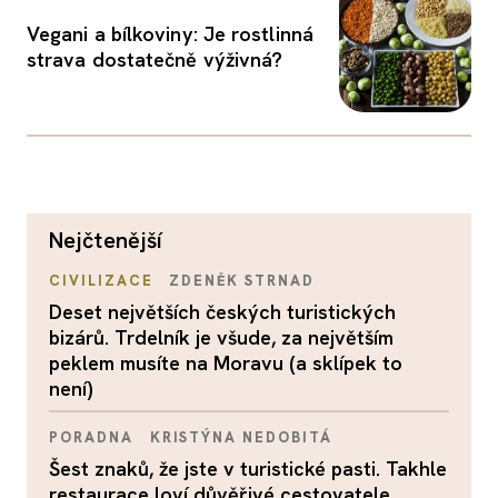
Vegani a bílkoviny: Je rostlinná
strava dostatečně výživná?
nejčtenější
CIVILIZACE
ZDENĚK STRNAD
Deset největších českých turistických
bizárů. Trdelník je všude, za největším
peklem musíte na Moravu (a sklípek to
není)
PORADNA
KRISTÝNA NEDOBITÁ
Šest znaků, že jste v turistické pasti. Takhle
restaurace loví důvěřivé cestovatele