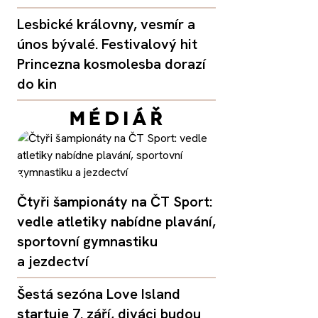
Lesbické královny, vesmír a
únos bývalé. Festivalový hit
Princezna kosmolesba dorazí
do kin
Čtyři šampionáty na ČT Sport:
vedle atletiky nabídne plavání,
sportovní gymnastiku
a jezdectví
Šestá sezóna Love Island
startuje 7. září, diváci budou