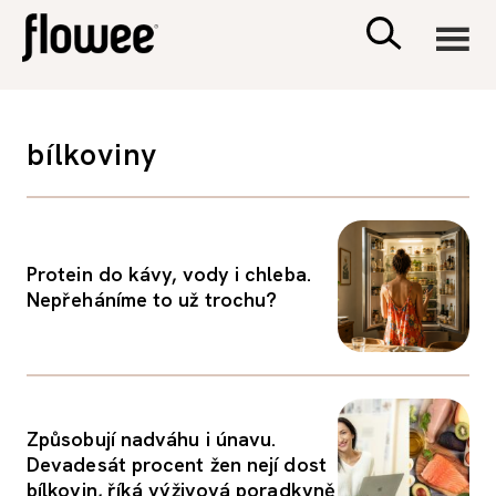
CIVILIZACE
bílkoviny
ZDRAVÍ
PSYCHOLOGIE
Protein do kávy, vody i chleba.
Nepřeháníme to už trochu?
RODINA A DĚTI
SEX A VZTAHY
Způsobují nadváhu i únavu.
PORADNA
Devadesát procent žen nejí dost
bílkovin, říká výživová poradkyně