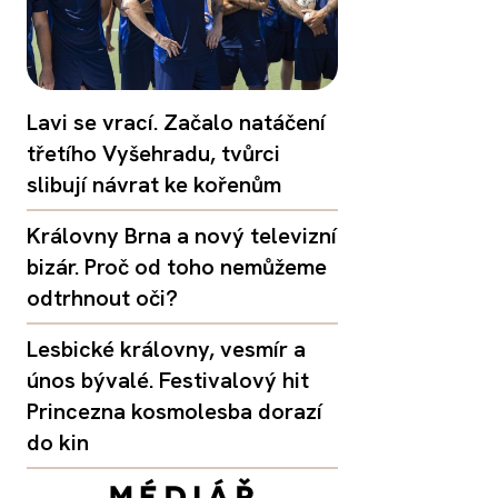
Lavi se vrací. Začalo natáčení
třetího Vyšehradu, tvůrci
slibují návrat ke kořenům
Královny Brna a nový televizní
bizár. Proč od toho nemůžeme
odtrhnout oči?
Lesbické královny, vesmír a
únos bývalé. Festivalový hit
Princezna kosmolesba dorazí
do kin