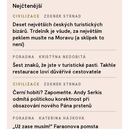
nejčtenější
CIVILIZACE
ZDENĚK STRNAD
Deset největších českých turistických
bizárů. Trdelník je všude, za největším
peklem musíte na Moravu (a sklípek to
není)
PORADNA
KRISTÝNA NEDOBITÁ
Šest znaků, že jste v turistické pasti. Takhle
restaurace loví důvěřivé cestovatele
CIVILIZACE
ZDENĚK STRNAD
Černí hobiti? Zapomeňte. Andy Serkis
odmítá politickou korektnost při
obsazování nového Pána prstenů
PORADNA
KATEŘINA HÁJKOVÁ
„Už zase musím!“ Faraonova pomsta