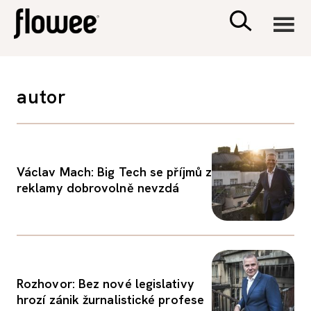
CIVILIZACE
autor
ZDRAVÍ
PSYCHOLOGIE
Václav Mach: Big Tech se příjmů z
reklamy dobrovolně nevzdá
RODINA A DĚTI
SEX A VZTAHY
Rozhovor: Bez nové legislativy
PORADNA
hrozí zánik žurnalistické profese