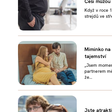
Češi můžou s
Když v roce 1
strejdů ve st
Miminko na c
tajemství
„Jsem moment
partnerem mě
že...
Jste atrakti