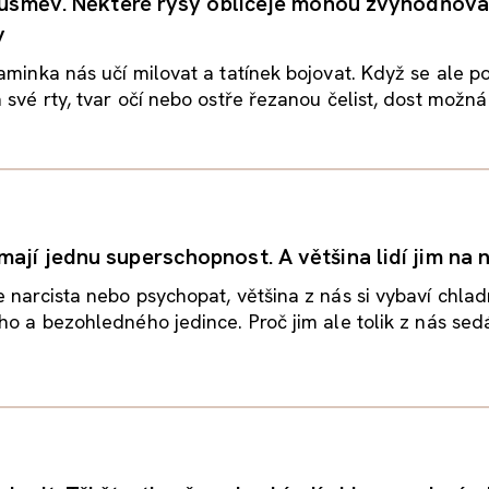
 i úsměv. Některé rysy obličeje mohou zvýhodňova
y
aminka nás učí milovat a tatínek bojovat. Když se ale p
 své rty, tvar očí nebo ostře řezanou čelist, dost možná 
ají jednu superschopnost. A většina lidí jim na n
 narcista nebo psychopat, většina z nás si vybaví chla
ho a bezohledného jedince. Proč jim ale tolik z nás sedá