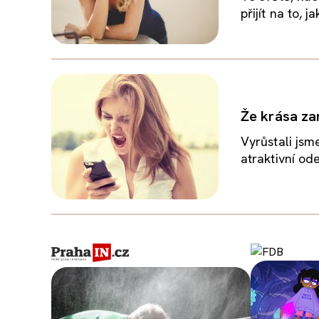
přijít na to, 
Že krása za
Vyrůstali jsm
atraktivní od