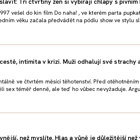
lavit: Tři čtvrtiny žen si vybírají chlapy s pivní
997 vešel do kin film Do naha! , ve kterém parta pupka
ředním věku začala předvádět na pódiu show ve stylu sl
estě, intimita v krizi. Muži odhalují své strachy
álně ve čtvrtém měsíci těhotenství. Před otěhotněním
li sex téměř denně, ale teď ho vůbec nevyžaduje. Arg
vnější, než myslíte. Hlas a vůně je důležitější než