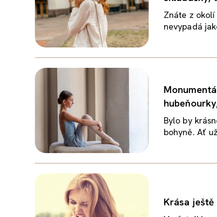
Znáte z okolí
nevypadá jako
Monumentáln
hubeňourky,
Bylo by krás
bohyně. Ať už
Krása ještě