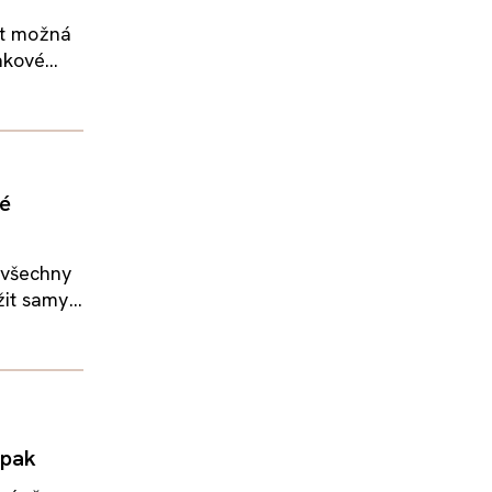
st možná
kové...
né
 všechny
t samy...
opak