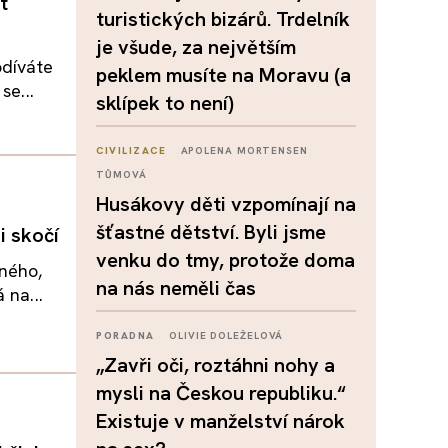
t
turistických bizárů. Trdelník
je všude, za největším
odíváte
peklem musíte na Moravu (a
se...
sklípek to není)
CIVILIZACE
APOLENA MORTENSEN
TŮMOVÁ
Husákovy děti vzpomínají na
šťastné dětství. Byli jsme
i skočí
venku do tmy, protože doma
dného,
na nás neměli čas
 na...
PORADNA
OLIVIE DOLEŽELOVÁ
„Zavři oči, roztáhni nohy a
mysli na Českou republiku.“
Existuje v manželství nárok