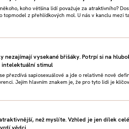
 někoho, koho většina lidí považuje za atraktivního? Do
 topmodel z přehlídkových mol. U nás v kanclu mezi ta
y nezajímají vysekané břišáky. Potrpí si na hlubo
 intelektuální stimul
se přezdívá sapiosexuálové a jde o relativně nově def
renci. Jejím hlavním znakem je, že pro tyto lidi je klíčov
traktivnější, než myslíte. Vzhled je jen dílek cel
vrdí vědci