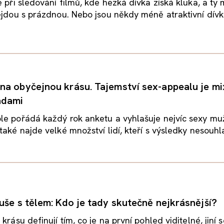
e při sledování filmů, kde hezká dívka získá kluka, a ty
ejdou s prázdnou. Nebo jsou někdy méně atraktivní dívky
a obyčejnou krásu. Tajemství sex-appealu je mi
adami
le pořádá každý rok anketu a vyhlašuje nejvíc sexy mu
aké najde velké množství lidí, kteří s výsledky nesouhlas
uše s tělem: Kdo je tady skutečně nejkrásnější?
krásu definují tím, co je na první pohled viditelné, jiní s