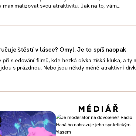
jak maximalizovat svou atraktivitu. Jak na to, vám...
ručuje štěstí v lásce? Omyl. Je to spíš naopak
e při sledování filmů, kde hezká dívka získá kluka, a ty
ejdou s prázdnou. Nebo jsou někdy méně atraktivní dívky