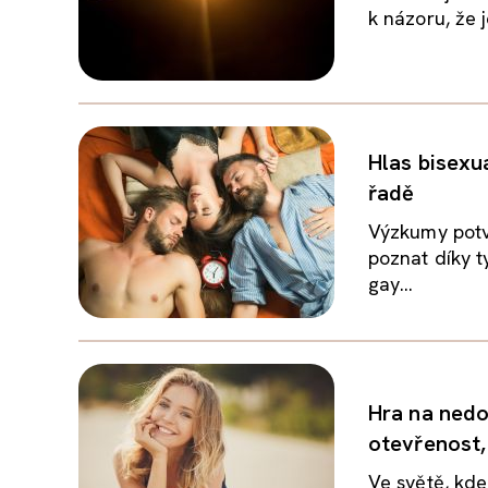
k názoru, že j
Hlas bisexuá
řadě
Výzkumy potvr
poznat díky 
gay...
Hra na nedo
otevřenost,
Ve světě, kde