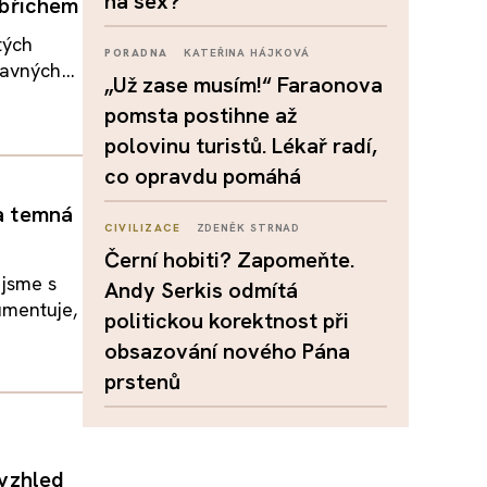
na sex?
m břichem
tých
PORADNA
KATEŘINA HÁJKOVÁ
avných...
„Už zase musím!“ Faraonova
pomsta postihne až
polovinu turistů. Lékař radí,
co opravdu pomáhá
 a temná
CIVILIZACE
ZDENĚK STRNAD
Černí hobiti? Zapomeňte.
 jsme s
Andy Serkis odmítá
umentuje,
politickou korektnost při
obsazování nového Pána
prstenů
 vzhled