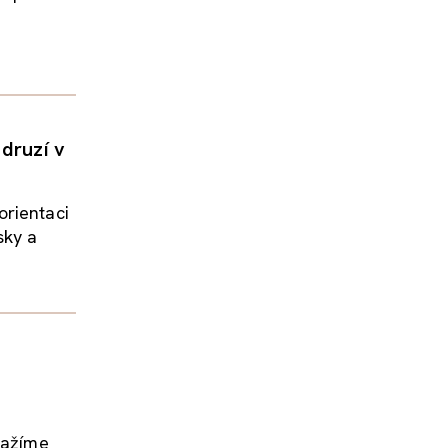
 druzí v
orientaci
sky a
nažíme