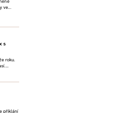
 méně
 ve...
x s
že roku.
í....
e přiklání