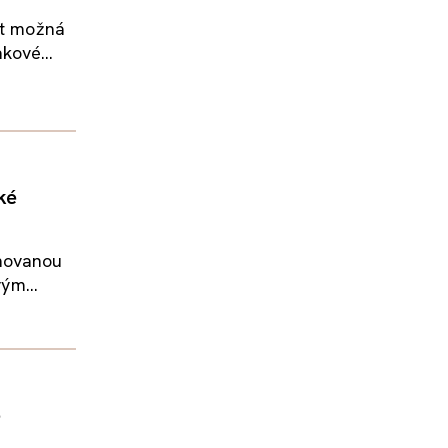
st možná
kové...
ké
inovanou
ým...
é