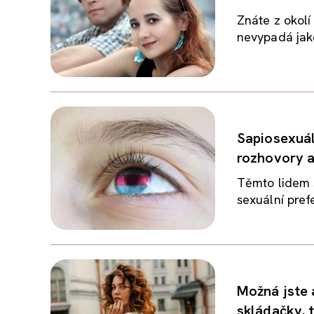
Znáte z okolí
nevypadá jako
Sapiosexuál
rozhovory a
Těmto lidem 
sexuální prefe
Možná jste a
skládačky, t