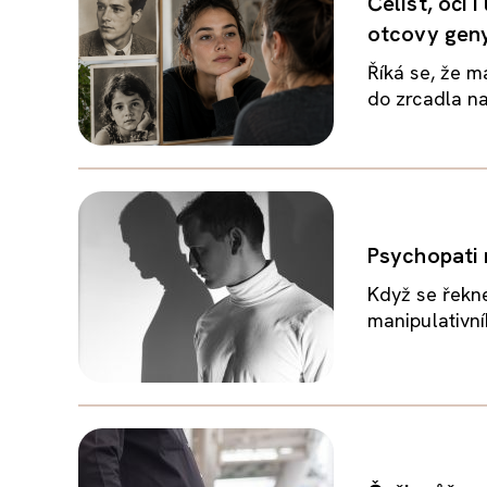
Čelist, oči
otcovy gen
Říká se, že m
do zrcadla na
Psychopati m
Když se řekne
manipulativní