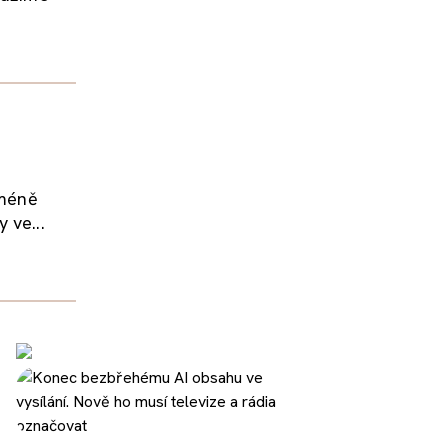
 méně
 ve...