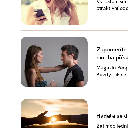
Vyrůstali jsm
atraktivní od
Zapomeňte n
mnoha přís
Magazín Peop
Každý rok se t
Hádala se d
Zatímco jedni 