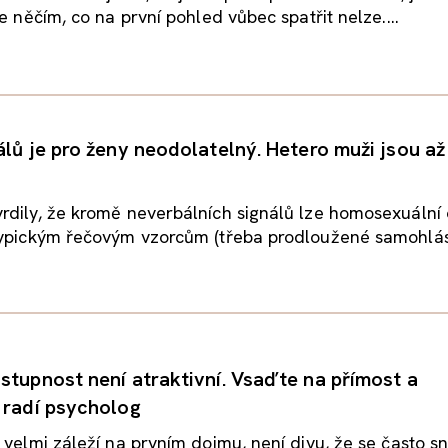
e něčím, co na první pohled vůbec spatřit nelze....
lů je pro ženy neodolatelný. Hetero muži jsou až
dily, že kromě neverbálních signálů lze homosexuální 
typickým řečovým vzorcům (třeba prodloužené samohlá
stupnost není atraktivní. Vsaďte na přímost a
 radí psycholog
 velmi záleží na prvním dojmu, není divu, že se často s