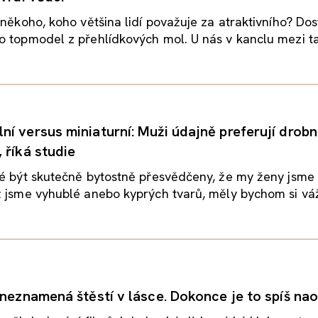
 někoho, koho většina lidí považuje za atraktivního? Do
 topmodel z přehlídkových mol. U nás v kanclu mezi ta
í versus miniaturní: Muži údajně preferují drob
 říká studie
né být skutečně bytostně přesvědčeny, že my ženy jsme
 jsme vyhublé anebo kyprých tvarů, měly bychom si váži
 neznamená štěstí v lásce. Dokonce je to spíš na