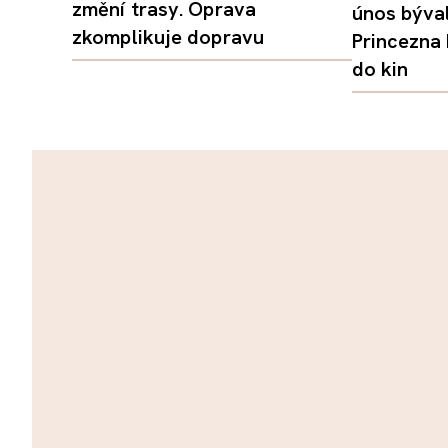
změní trasy. Oprava
únos býval
zkomplikuje dopravu
Princezna
do kin