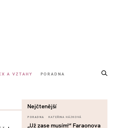
EX A VZTAHY
PORADNA
nejčtenější
PORADNA
KATEŘINA HÁJKOVÁ
„Už zase musím!“ Faraonova