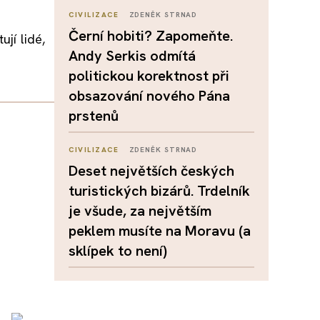
CIVILIZACE
ZDENĚK STRNAD
Černí hobiti? Zapomeňte.
ují lidé,
Andy Serkis odmítá
politickou korektnost při
obsazování nového Pána
prstenů
CIVILIZACE
ZDENĚK STRNAD
Deset největších českých
turistických bizárů. Trdelník
je všude, za největším
peklem musíte na Moravu (a
sklípek to není)