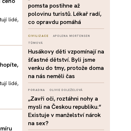
í čeho
pomsta postihne až
polovinu turistů. Lékař radí,
ují lidé,
co opravdu pomáhá
CIVILIZACE
APOLENA MORTENSEN
TŮMOVÁ
Husákovy děti vzpomínají na
šťastné dětství. Byli jsme
hopíte,
venku do tmy, protože doma
na nás neměli čas
ují lidé,
PORADNA
OLIVIE DOLEŽELOVÁ
„Zavři oči, roztáhni nohy a
mysli na Českou republiku.“
Existuje v manželství nárok
na sex?
 míru