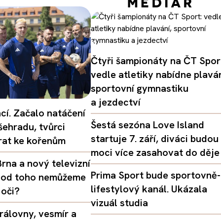
Čtyři šampionáty na ČT Spor
vedle atletiky nabídne plaván
sportovní gymnastiku
a jezdectví
ací. Začalo natáčení
Šestá sezóna Love Island
šehradu, tvůrci
startuje 7. září, diváci budou
vrat ke kořenům
moci více zasahovat do děje
rna a nový televizní
Prima Sport bude sportovně-
oč od toho nemůžeme
lifestylový kanál. Ukázala
 oči?
vizuál studia
rálovny, vesmír a