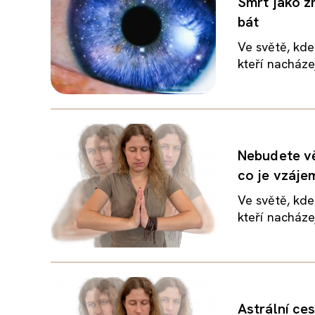
Smrt jako z
bát
Ve světě, kde
kteří nacházej
Nebudete vě
co je vzáj
Ve světě, kde
kteří nacházej
Astrální ce