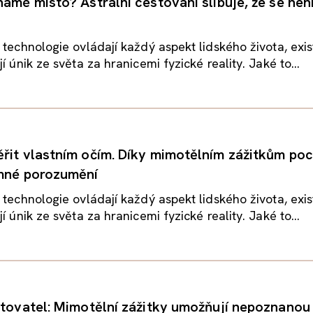
námé místo? Astrální cestování slibuje, že se nen
 technologie ovládají každý aspekt lidského života, exist
í únik ze světa za hranicemi fyzické reality. Jaké to...
řit vlastním očím. Díky mimotělním zážitkům poc
emné porozumění
 technologie ovládají každý aspekt lidského života, exist
í únik ze světa za hranicemi fyzické reality. Jaké to...
stovatel: Mimotělní zážitky umožňují nepoznanou