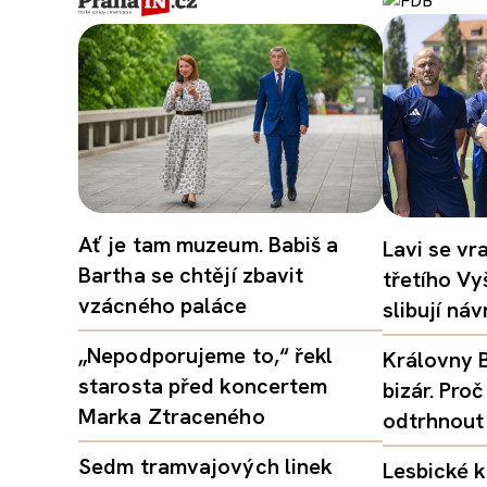
Ať je tam muzeum. Babiš a
Lavi se vr
Bartha se chtějí zbavit
třetího Vy
vzácného paláce
slibují ná
„Nepodporujeme to,“ řekl
Královny B
starosta před koncertem
bizár. Pr
Marka Ztraceného
odtrhnout
Sedm tramvajových linek
Lesbické k