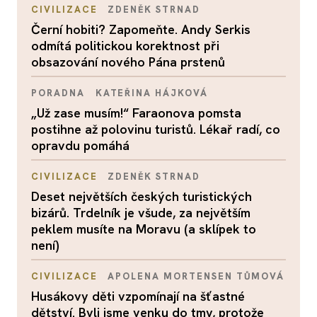
CIVILIZACE
ZDENĚK STRNAD
Černí hobiti? Zapomeňte. Andy Serkis
odmítá politickou korektnost při
obsazování nového Pána prstenů
PORADNA
KATEŘINA HÁJKOVÁ
„Už zase musím!“ Faraonova pomsta
postihne až polovinu turistů. Lékař radí, co
opravdu pomáhá
CIVILIZACE
ZDENĚK STRNAD
Deset největších českých turistických
bizárů. Trdelník je všude, za největším
peklem musíte na Moravu (a sklípek to
není)
CIVILIZACE
APOLENA MORTENSEN TŮMOVÁ
Husákovy děti vzpomínají na šťastné
dětství. Byli jsme venku do tmy, protože