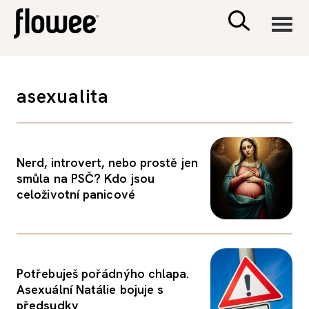
CIVILIZACE
asexualita
ZDRAVÍ
PSYCHOLOGIE
Nerd, introvert, nebo prostě jen
smůla na PSČ? Kdo jsou
celoživotní panicové
RODINA A DĚTI
SEX A VZTAHY
Potřebuješ pořádnýho chlapa.
PORADNA
Asexuální Natálie bojuje s
předsudky