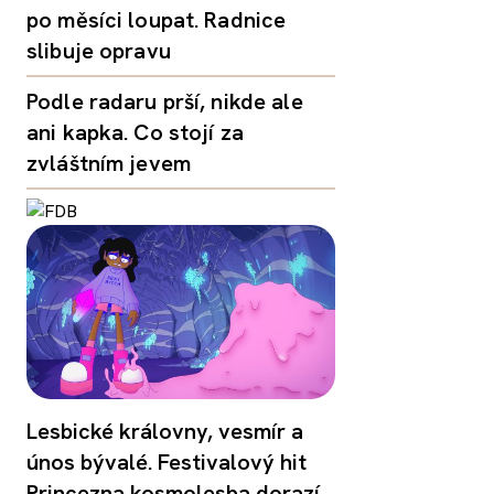
po měsíci loupat. Radnice
slibuje opravu
Podle radaru prší, nikde ale
ani kapka. Co stojí za
zvláštním jevem
Lesbické královny, vesmír a
únos bývalé. Festivalový hit
Princezna kosmolesba dorazí