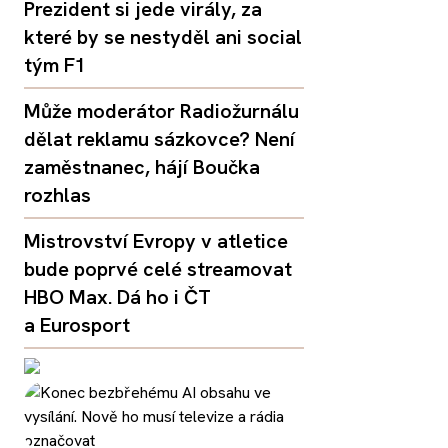
Prezident si jede virály, za
které by se nestyděl ani social
tým F1
Může moderátor Radiožurnálu
dělat reklamu sázkovce? Není
zaměstnanec, hájí Boučka
rozhlas
Mistrovství Evropy v atletice
bude poprvé celé streamovat
HBO Max. Dá ho i ČT
a Eurosport