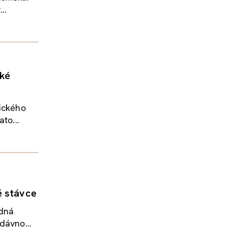
..
cké
pického
to...
é stávce
ádná
dávno...