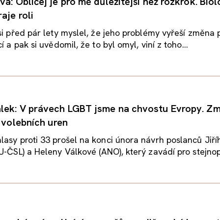
á: Obličej je pro mě důležitější než rozkrok. Bio
aje roli
si před pár lety myslel, že jeho problémy vyřeší změna 
í a pak si uvědomil, že to byl omyl, viní z toho...
lek: V právech LGBT jsme na chvostu Evropy. Z
u volebních uren
asy proti 33 prošel na konci února návrh poslanců Jiří
U-ČSL) a Heleny Válkové (ANO), který zavádí pro stejnop