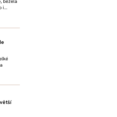
, běžela
i...
de
elké
 a
větší