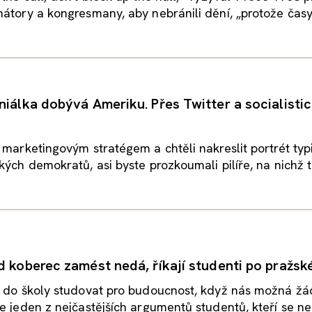
átory a kongresmany, aby nebránili dění, „protože časy.
niálka dobývá Ameriku. Přes Twitter a socialisti
 marketingovým stratégem a chtěli nakreslit portrét ty
kých demokratů, asi byste prozkoumali pilíře, na nichž ta
d koberec zamést nedá, říkají studenti po pražsk
t do školy studovat pro budoucnost, když nás možná ž
e jeden z nejčastějších argumentů studentů, kteří se ne