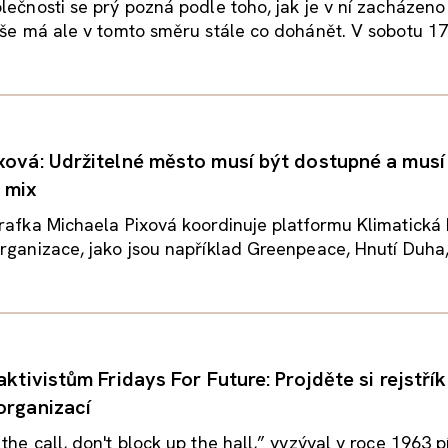
lečnosti se prý pozná podle toho, jak je v ní zacházeno
aše má ale v tomto směru stále co dohánět. V sobotu 17.
xová: Udržitelné město musí být dostupné a musí
 mix
rafka Michaela Pixová koordinuje platformu Klimatická k
rganizace, jako jsou například Greenpeace, Hnutí Duha,.
aktivistům Fridays For Future: Projděte si rejstřík
organizací
the call, don't block up the hall,” vyzýval v roce 1963 p