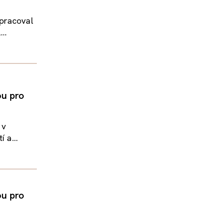
 pracoval
..
ou pro
 v
 a...
ou pro