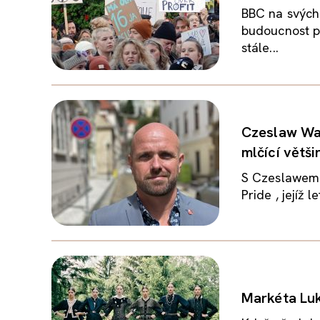
BBC na svých
budoucnost pl
stále...
Czeslaw Wal
mlčící větši
S Czeslawem 
Pride , jejíž 
Markéta Luk