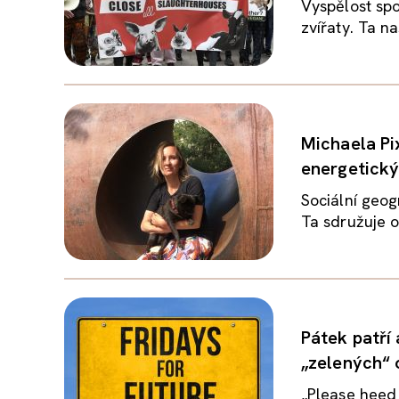
Vyspělost spo
zvířaty. Ta n
Michaela Pi
energetický
Sociální geog
Ta sdružuje o
Pátek patří 
„zelených“ 
„Please heed 