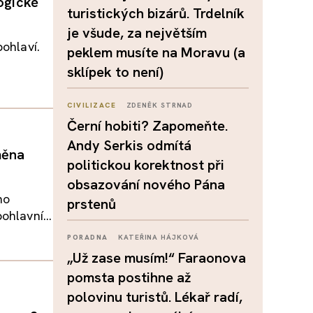
logické
turistických bizárů. Trdelník
je všude, za největším
pohlaví.
peklem musíte na Moravu (a
sklípek to není)
CIVILIZACE
ZDENĚK STRNAD
Černí hobiti? Zapomeňte.
Andy Serkis odmítá
měna
politickou korektnost při
obsazování nového Pána
ho
prstenů
ohlavní...
PORADNA
KATEŘINA HÁJKOVÁ
„Už zase musím!“ Faraonova
pomsta postihne až
polovinu turistů. Lékař radí,