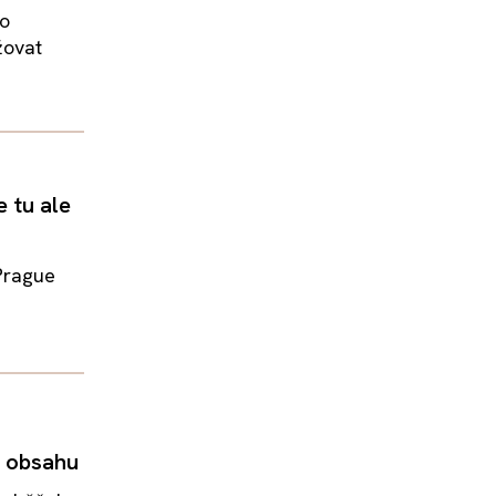
 o
žovat
 tu ale
Prague
z obsahu