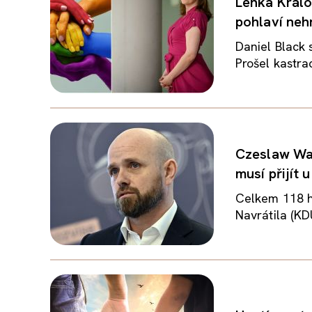
Lenka Králov
pohlaví nehr
Daniel Black 
Prošel kastrac
Czeslaw Wa
musí přijít 
Celkem 118 hl
Navrátila (KD