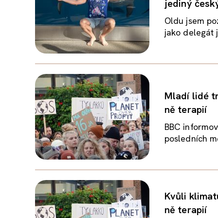
jediný česk
Oldu jsem po
jako delegát 
Mladí lidé t
ně terapií
BBC informova
posledních měs
Kvůli klimat
ně terapií