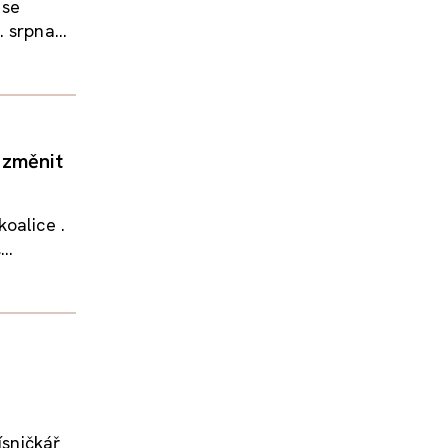
 se
 srpna...
 změnit
oalice .
..
ísničkář