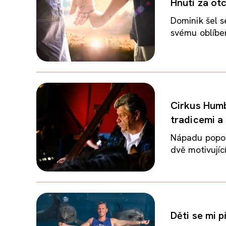
Hnutí za o
Dominik šel s
svému oblíben
Cirkus Humb
tradicemi a
Nápadu popov
dvě motivující
Děti se mi p