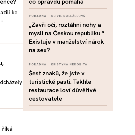
tence?
co opravdu pomáhá
azili ke
PORADNA
OLIVIE DOLEŽELOVÁ
..
„Zavři oči, roztáhni nohy a
mysli na Českou republiku.“
Existuje v manželství nárok
na sex?
u,
PORADNA
KRISTÝNA NEDOBITÁ
Šest znaků, že jste v
turistické pasti. Takhle
edcházely
restaurace loví důvěřivé
cestovatele
 říká