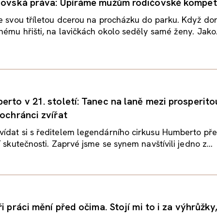
tcovská práva: Upíráme mužům rodičovské kompe
e svou tříletou dcerou na procházku do parku. Když dor
ému hřišti, na lavičkách okolo seděly samé ženy. Jako.
erto v 21. století: Tanec na laně mezi prosperito
 ochránci zvířat
ídat si s ředitelem legendárního cirkusu Humberto př
 skutečnosti. Zaprvé jsme se synem navštívili jedno z...
ři práci mění před očima. Stojí mi to i za výhrůžky,