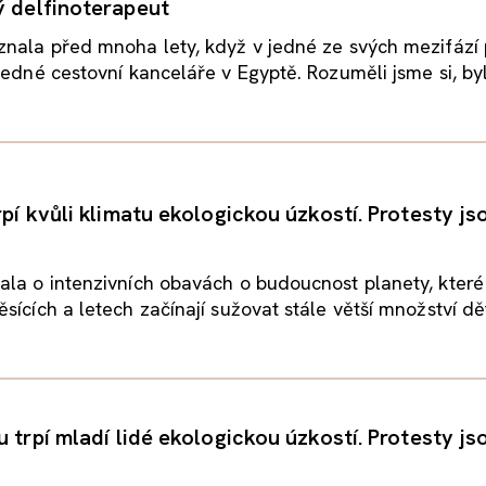
ý delfinoterapeut
znala před mnoha lety, když v jedné ze svých mezifází
jedné cestovní kanceláře v Egyptě. Rozuměli jsme si, byl.
rpí kvůli klimatu ekologickou úzkostí. Protesty js
la o intenzivních obavách o budoucnost planety, které
ících a letech začínají sužovat stále větší množství dětí
u trpí mladí lidé ekologickou úzkostí. Protesty js