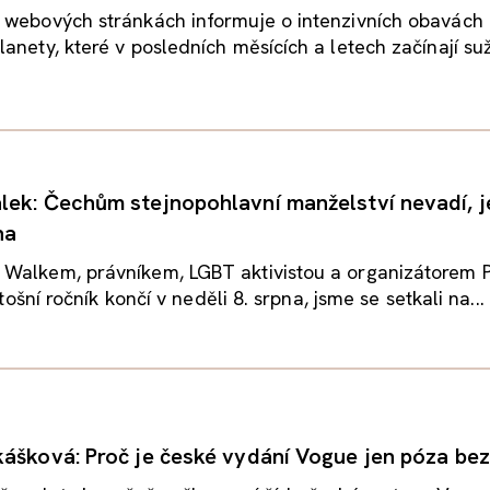
 webových stránkách informuje o intenzivních obavách
anety, které v posledních měsících a letech začínají su
ek: Čechům stejnopohlavní manželství nevadí, je
na
Walkem, právníkem, LGBT aktivistou a organizátorem 
letošní ročník končí v neděli 8. srpna, jsme se setkali na...
ášková: Proč je české vydání Vogue jen póza be