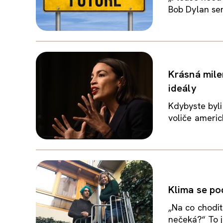
Bob Dylan sen
Krásná mile
ideály
Kdybyste byli
voliče americ
Klima se po
„Na co chodi
nečeká?“ To j