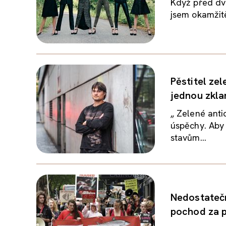
Když před dv
jsem okamžitě 
Pěstitel zel
jednou zkl
„ Zelené anti
úspěchy. Aby
stavům...
Nedostatečná
pochod za p