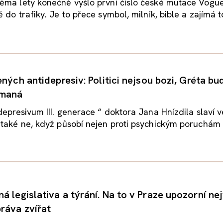
ěma lety konečně vyšlo první číslo české mutace Vogue
do trafiky. Je to přece symbol, milník, bible a zajímá to 
ených antidepresiv: Politici nejsou bozi, Gréta bu
amaná
depresivum III. generace “ doktora Jana Hnízdila slaví v
 také ne, když působí nejen proti psychickým poruchám
 legislativa a týrání. Na to v Praze upozorní nej
ráva zvířat