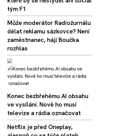
které by se nestyděl ani social
tým F1
Může moderátor Radiožurnálu
dělat reklamu sázkovce? Není
zaměstnanec, hájí Boučka
rozhlas
Konec bezbřehému AI obsahu
ve vysílání. Nově ho musí
televize a rádia označovat
Netflix je před Oneplay,
alespoň co se týče plateb