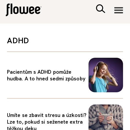
CIVILIZACE
ADHD
ZDRAVÍ
PSYCHOLOGIE
Pacientům s ADHD pomůže
hudba. A to hned sedmi způsoby
RODINA A DĚTI
SEX A VZTAHY
Umíte se zbavit stresu a úzkosti?
PORADNA
Lze to, pokud si seženete extra
těžkou deku