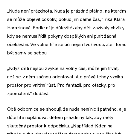
„Nuda není prázdnota. Nuda je prázdné plátno, na kterém
se může objevit cokoliv, pokud jim dáme čas,“ říká Klára
Harazinová. Podle ní je důležité, aby děti zažívaly chvíle,
kdy se nemusí řídit pokyny dospělých ani plnit žádná
očekávání. Ve volné hře se učí nejen tvořivosti, ale i tomu
být samy se sebou.
„Když děti nejsou zvyklé na volný čas, může jim trvat,
než se v něm začnou orientovat. Ale právě tehdy vzniká
prostor pro vnitřní růst. Pro fantazii, pro otázky, pro
zpomalení,“ dodává.
Obě odbornice se shodují, že nuda není nic špatného, a je
důležité naplánovat dětem prázdniny tak, aby měly
skutečný prostor k odpočinku. „Například týden na