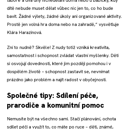
táboře a dva dny nicnedělání doma nebo u babičky, kdy
dítě nebude muset dělat vůbec nic jen to, co ho bude
bavit. Žádné výlety, žádné úkoly ani organizované aktivity.
Prostě jen volná hra doma nebo na zahradě,“ vysvětluje
Klára Harazinová.
Zní to nudně? Skvěle! Z nudy totiž vzniká kreativita,
samostatnost i schopnost zvládat vlastní myšlenky. Děti
si osvojují dovednosti, které jim později pomohou i v
dospělém životě – schopnost zastavit se, nevnímat
prázdno jako problém a najít radost v obyčejnosti.
Společné tipy: Sdílení péče,
prarodiče a komunitní pomoc
Nemusíte být na všechno sami. Stačí plánování, ochota
sdílet péči a využít to, co máte po ruce – děti, známé,