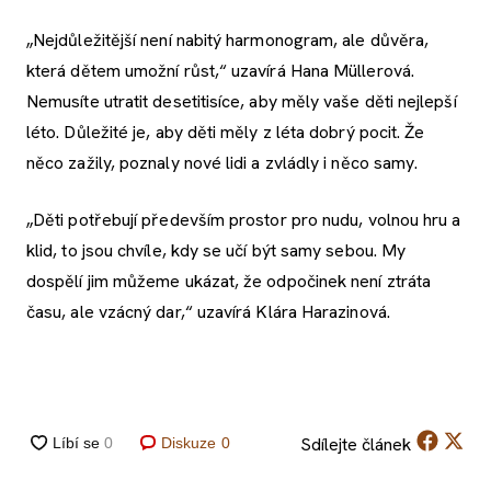
„Nejdůležitější není nabitý harmonogram, ale důvěra,
která dětem umožní růst,“ uzavírá Hana Müllerová.
Nemusíte utratit desetitisíce, aby měly vaše děti nejlepší
léto. Důležité je, aby děti měly z léta dobrý pocit. Že
něco zažily, poznaly nové lidi a zvládly i něco samy.
„Děti potřebují především prostor pro nudu, volnou hru a
klid, to jsou chvíle, kdy se učí být samy sebou. My
dospělí jim můžeme ukázat, že odpočinek není ztráta
času, ale vzácný dar,“ uzavírá Klára Harazinová.
Sdílejte
článek
Diskuze
0