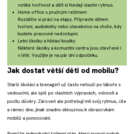
vzniká tvořivost a děti si hledají vlastní rytmus.
Home office s pružným režimem
Rozdělte si práci na etapy. Připravte dětem
tvoření, audioknihy nebo stavebnice na chvíle, kdy
budete pracovně nedostupní.
Letní školky a hlídací koutky
Některé školky a komunitní centra jsou otevřené i
v létě. Využijte je na pár dní odpočinku.
Jak dostat větší děti od mobilu?
Starší školáci a teenageři už často netouží po táboře s
vedoucími, ale spíš po vlastních výpravách, volnosti a
pocitu důvěry. Zároveň ale potřebují mít svůj rytmus, cíle
a rámec dne, jinak snadno sklouznou k obrazovkám
mobilů a ponocování.
Pomůže jednoduchý týdenní plán, který propojí pohyb,