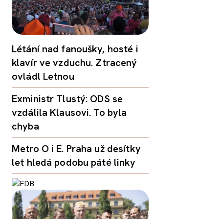
Létání nad fanoušky, hosté i
klavír ve vzduchu. Ztracený
ovládl Letnou
Exministr Tlustý: ODS se
vzdálila Klausovi. To byla
chyba
Metro O i E. Praha už desítky
let hledá podobu páté linky