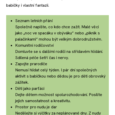
babičky i vlastní fantazii.
Seznam letních přání
Společně napište, co kdo chce zažít. Malé věci
jako „noc ve spacáku v obýváku“ nebo „piknik s
palačinkami“ mohou být velkým dobrodružstvím.
Komunitní rodičovství
Domluvte se s dalšími rodiči na střídavém hlídání.
Sdílená péče šetří čas i nervy.
Zapojte prarodiče
Nemusí hlídat celý týden. I pár dní společných
aktivit s babičkou nebo dědou je pro děti obrovský
zážitek.
Děti jako parťáci
Dejte dětem možnost spolurozhodování. Posílíte
jejich samostatnost a kreativitu.
Prostor pro nudu je dar
Nedělejte si výčitky za neplánované dny. Z nudy