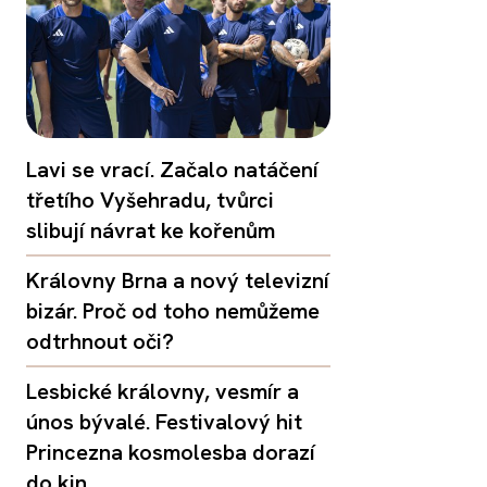
Lavi se vrací. Začalo natáčení
třetího Vyšehradu, tvůrci
slibují návrat ke kořenům
Královny Brna a nový televizní
bizár. Proč od toho nemůžeme
odtrhnout oči?
Lesbické královny, vesmír a
únos bývalé. Festivalový hit
Princezna kosmolesba dorazí
do kin