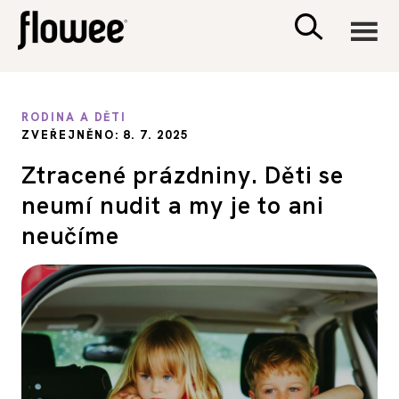
CIVILIZACE
RODINA A DĚTI
ZVEŘEJNĚNO: 8. 7. 2025
ZDRAVÍ
Ztracené prázdniny. Děti se
neumí nudit a my je to ani
PSYCHOLOGIE
neučíme
RODINA A DĚTI
SEX A VZTAHY
PORADNA