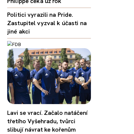
Philippe čeká už rok
Politici vyrazili na Pride.
Zastupitel vyzval k účasti na
jiné akci
Lavi se vrací. Začalo natáčení
třetího Vyšehradu, tvůrci
slibují návrat ke kořenům