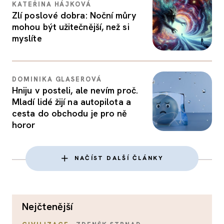
KATEŘINA HÁJKOVÁ
Zlí poslové dobra: Noční můry
mohou být užitečnější, než si
myslíte
DOMINIKA GLASEROVÁ
Hniju v posteli, ale nevím proč.
Mladí lidé žijí na autopilota a
cesta do obchodu je pro ně
horor
NAČÍST DALŠÍ ČLÁNKY
nejčtenější