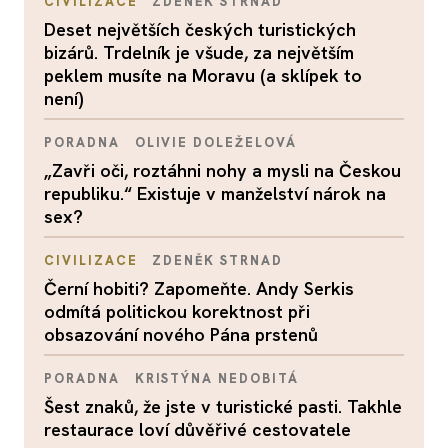
CIVILIZACE
ZDENĚK STRNAD
Deset největších českých turistických
bizárů. Trdelník je všude, za největším
peklem musíte na Moravu (a sklípek to
není)
PORADNA
OLIVIE DOLEŽELOVÁ
„Zavři oči, roztáhni nohy a mysli na Českou
republiku.“ Existuje v manželství nárok na
sex?
CIVILIZACE
ZDENĚK STRNAD
Černí hobiti? Zapomeňte. Andy Serkis
odmítá politickou korektnost při
obsazování nového Pána prstenů
PORADNA
KRISTÝNA NEDOBITÁ
Šest znaků, že jste v turistické pasti. Takhle
restaurace loví důvěřivé cestovatele