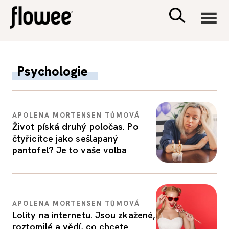
CIVILIZACE
Psychologie
ZDRAVÍ
APOLENA MORTENSEN TŮMOVÁ
PSYCHOLOGIE
Život píská druhý poločas. Po
čtyřicítce jako sešlapaný
RODINA A DĚTI
pantofel? Je to vaše volba
SEX A VZTAHY
APOLENA MORTENSEN TŮMOVÁ
PORADNA
Lolity na internetu. Jsou zkažené,
roztomilé a vědí, co chcete