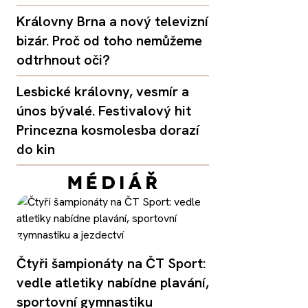
Královny Brna a nový televizní
bizár. Proč od toho nemůžeme
odtrhnout oči?
Lesbické královny, vesmír a
únos bývalé. Festivalový hit
Princezna kosmolesba dorazí
do kin
Čtyři šampionáty na ČT Sport:
vedle atletiky nabídne plavání,
sportovní gymnastiku