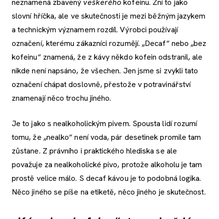
neznamená zbavený
veškerého
kofeinu. Zní to jako
slovní hříčka, ale ve skutečnosti je mezi běžným jazykem
a technickým významem rozdíl. Výrobci používají
označení, kterému zákazníci rozumějí. „Decaf“ nebo „bez
kofeinu“ znamená, že z kávy někdo kofein odstranil, ale
nikde není napsáno, že všechen. Jen jsme si zvykli tato
označení chápat doslovně, přestože v potravinářství
znamenají něco trochu jiného.
Je to jako s nealkoholickým pivem. Spousta lidí rozumí
tomu, že „nealko“ není voda, pár desetinek promile tam
zůstane. Z právního i praktického hlediska se ale
považuje za nealkoholické pivo, protože alkoholu je tam
prostě velice málo. S decaf kávou je to podobná logika.
Něco jiného se píše na etiketě, něco jiného je skutečnost.