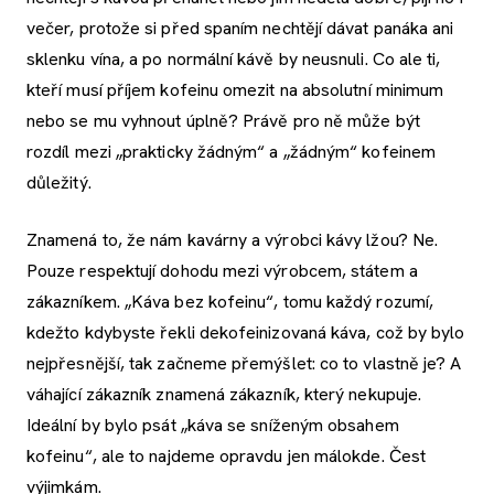
večer, protože si před spaním nechtějí dávat panáka ani
sklenku vína, a po normální kávě by neusnuli. Co ale ti,
kteří musí příjem kofeinu omezit na absolutní minimum
nebo se mu vyhnout úplně? Právě pro ně může být
rozdíl mezi „prakticky žádným“ a „žádným“ kofeinem
důležitý.
Znamená to, že nám kavárny a výrobci kávy lžou? Ne.
Pouze respektují dohodu mezi výrobcem, státem a
zákazníkem. „Káva bez kofeinu“, tomu každý rozumí,
kdežto kdybyste řekli dekofeinizovaná káva, což by bylo
nejpřesnější, tak začneme přemýšlet: co to vlastně je? A
váhající zákazník znamená zákazník, který nekupuje.
Ideální by bylo psát „káva se sníženým obsahem
kofeinu“, ale to najdeme opravdu jen málokde. Čest
výjimkám.