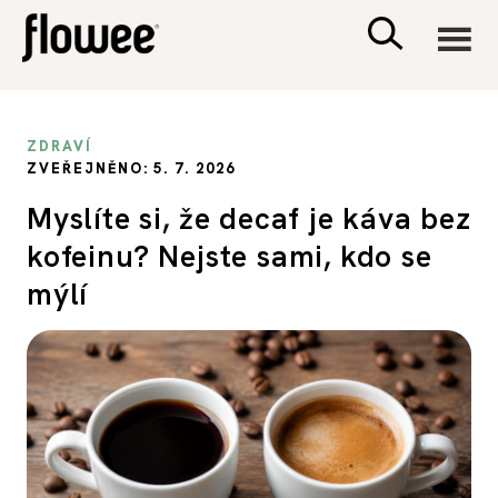
CIVILIZACE
ZDRAVÍ
ZVEŘEJNĚNO: 5. 7. 2026
ZDRAVÍ
Myslíte si, že decaf je káva bez
kofeinu? Nejste sami, kdo se
PSYCHOLOGIE
mýlí
RODINA A DĚTI
SEX A VZTAHY
PORADNA