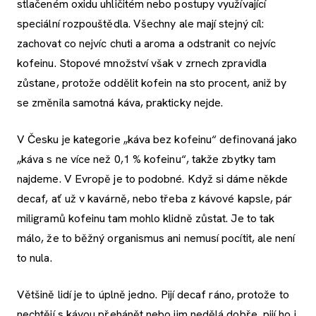
stlačeném oxidu uhličitém nebo postupy využívající
speciální rozpouštědla. Všechny ale mají stejný cíl:
zachovat co nejvíc chuti a aroma a odstranit co nejvíc
kofeinu. Stopové množství však v zrnech zpravidla
zůstane, protože oddělit kofein na sto procent, aniž by
se změnila samotná káva, prakticky nejde.
V Česku je kategorie „káva bez kofeinu“ definovaná jako
„káva s ne více než 0,1 % kofeinu“, takže zbytky tam
najdeme. V Evropě je to podobné. Když si dáme někde
decaf, ať už v kavárně, nebo třeba z kávové kapsle, pár
miligramů kofeinu tam mohlo klidně zůstat. Je to tak
málo, že to běžný organismus ani nemusí pocítit, ale není
to nula.
Většině lidí je to úplně jedno. Pijí decaf ráno, protože to
nechtějí s kávou přehánět nebo jim nedělá dobře, pijí ho i