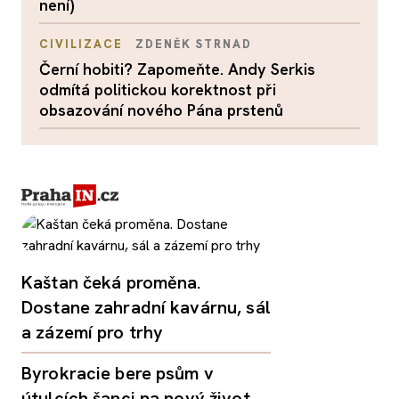
není)
CIVILIZACE
ZDENĚK STRNAD
Černí hobiti? Zapomeňte. Andy Serkis
odmítá politickou korektnost při
obsazování nového Pána prstenů
Kaštan čeká proměna.
Dostane zahradní kavárnu, sál
a zázemí pro trhy
Byrokracie bere psům v
útulcích šanci na nový život.