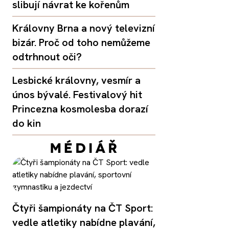
slibují návrat ke kořenům
Královny Brna a nový televizní
bizár. Proč od toho nemůžeme
odtrhnout oči?
Lesbické královny, vesmír a
únos bývalé. Festivalový hit
Princezna kosmolesba dorazí
do kin
Čtyři šampionáty na ČT Sport:
vedle atletiky nabídne plavání,