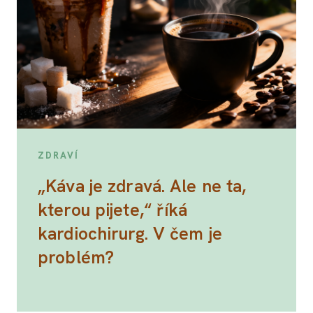
ZDRAVÍ
„Káva je zdravá. Ale ne ta,
kterou pijete,“ říká
kardiochirurg. V čem je
problém?