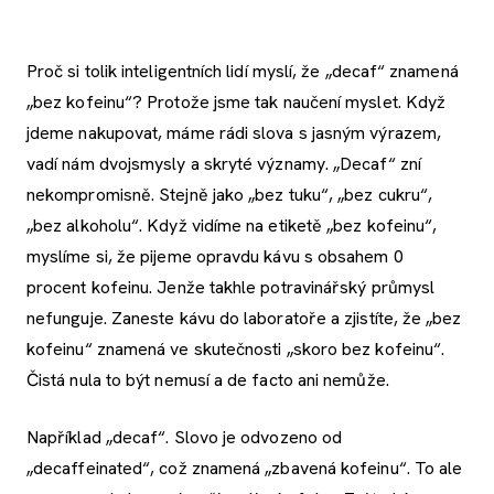
Proč si tolik inteligentních lidí myslí, že „decaf“ znamená
„bez kofeinu“? Protože jsme tak naučení myslet. Když
jdeme nakupovat, máme rádi slova s jasným výrazem,
vadí nám dvojsmysly a skryté významy. „Decaf“ zní
nekompromisně. Stejně jako „bez tuku“, „bez cukru“,
„bez alkoholu“. Když vidíme na etiketě „bez kofeinu“,
myslíme si, že pijeme opravdu kávu s obsahem 0
procent kofeinu. Jenže takhle potravinářský průmysl
nefunguje. Zaneste kávu do laboratoře a zjistíte, že „bez
kofeinu“ znamená ve skutečnosti „skoro bez kofeinu“.
Čistá nula to být nemusí a de facto ani nemůže.
Například „decaf“. Slovo je odvozeno od
„decaffeinated“, což znamená „zbavená kofeinu“. To ale