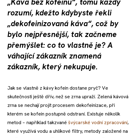
„Káva bez kofeinu“, tomu každý
rozumí, kdežto kdybyste řekli
„dekofeinizovaná káva“, což by
bylo nejpřesnější, tak začneme
přemýšlet: co to vlastně je? A
váhající zákazník znamená
zákazník, který nekupuje.
Jak se vlastně z kávy kofein dostane pryč? Ve
skutečnosti ještě dřív, než se zrna upraží. Zelená kávová
zrna se nechají projít procesem dekofeinizace, při
kterém se kofein postupně odstraní. Existuje několik
metod – například takzvané
švýcarské vodní zpracování
,
které využívá vodu a uhlíkové filtry, metody založené na