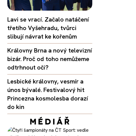
Lavi se vrací. Začalo natáčení
třetího Vyšehradu, tvůrci
slibují návrat ke kořenům
Královny Brna a nový televizní
bizár. Proč od toho nemůžeme
odtrhnout oči?
Lesbické královny, vesmír a
únos bývalé. Festivalový hit
Princezna kosmolesba dorazí
do kin