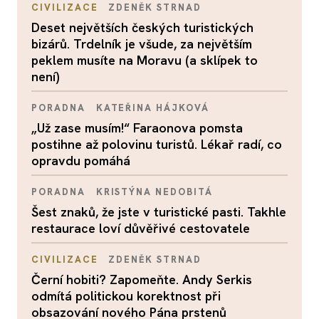
CIVILIZACE
ZDENĚK STRNAD
Deset největších českých turistických
bizárů. Trdelník je všude, za největším
peklem musíte na Moravu (a sklípek to
není)
PORADNA
KATEŘINA HÁJKOVÁ
„Už zase musím!“ Faraonova pomsta
postihne až polovinu turistů. Lékař radí, co
opravdu pomáhá
PORADNA
KRISTÝNA NEDOBITÁ
Šest znaků, že jste v turistické pasti. Takhle
restaurace loví důvěřivé cestovatele
CIVILIZACE
ZDENĚK STRNAD
Černí hobiti? Zapomeňte. Andy Serkis
odmítá politickou korektnost při
obsazování nového Pána prstenů