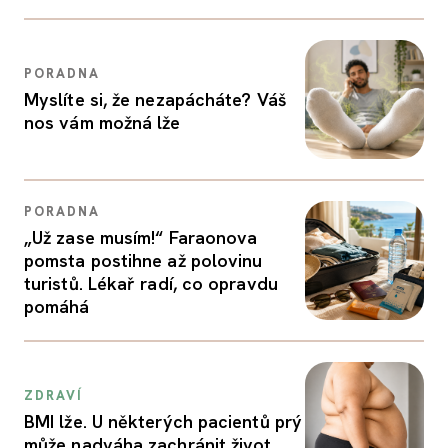
PORADNA
Myslíte si, že nezapácháte? Váš
nos vám možná lže
PORADNA
„Už zase musím!“ Faraonova
pomsta postihne až polovinu
turistů. Lékař radí, co opravdu
pomáhá
ZDRAVÍ
BMI lže. U některých pacientů prý
může nadváha zachránit život