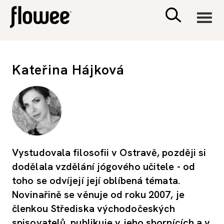
CIVILIZACE
Kateřina Hájková
ZDRAVÍ
PSYCHOLOGIE
RODINA A DĚTI
Vystudovala filosofii v Ostravě, později si
dodělala vzdělání jógového učitele - od
SEX A VZTAHY
toho se odvíjejí její oblíbená témata.
Novinařině se věnuje od roku 2007, je
PORADNA
členkou Střediska východočeských
spisovatelů, publikuje v jeho sbornících a v