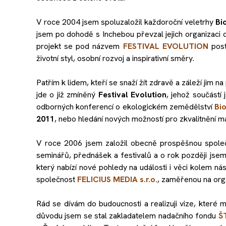
V roce 2004 jsem spoluzaložil každoroční veletrhy
Bi
jsem po dohodě s Inchebou převzal jejich organizaci d
projekt se pod názvem
FESTIVAL E
VOLUTION
post
životní styl, osobní rozvoj a inspirativní směry.
Patřím k lidem, kteří se snaží žít zdravě a záleží jim na
jde o již zmíněný
Festival Evolution
, jehož součástí
odborných konferencí o ekologickém zemědělství
Bi
2011
, nebo hledání nových možností pro zkvalitnění ma
V roce 2006 jsem založil obecně prospěšnou spol
seminářů, přednášek a festivalů a o rok později jsem 
který nabízí nové pohledy na události i věci kolem ná
společnost
FELICIUS MEDIA s.r.o.
, zaměřenou na orga
Rád se dívám do budoucnosti a realizuji vize, které m
důvodu jsem se stal zakladatelem nadačního fondu
Š