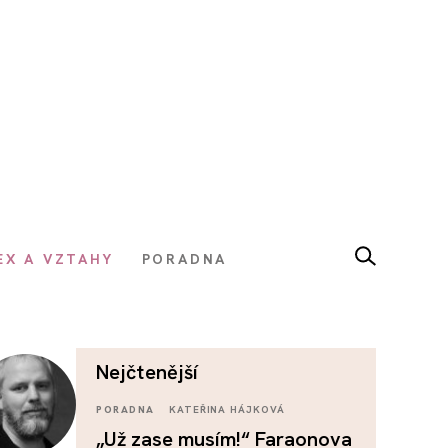
EX A VZTAHY
PORADNA
nejčtenější
PORADNA
KATEŘINA HÁJKOVÁ
„Už zase musím!“ Faraonova