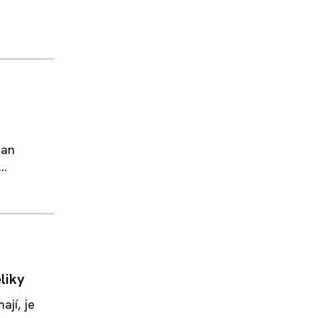
ian
..
liky
ají, je