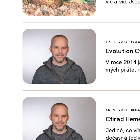
víc a víc. Jso
17. 1. 2018
FLOW
Evolution C
V roce 2014 j
mých přátel n
15. 9. 2017
BLO
Ctirad Heme
Jediné, co vím
dočasná loďk