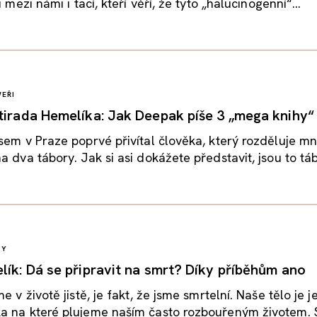
u mezi námi i tací, kteří věří, že tyto „halucinogenní“...
EŘI
tirada Hemelíka: Jak Deepak píše 3 „mega knihy“
sem v Praze poprvé přivítal člověka, který rozděluje m
a dva tábory. Jak si asi dokážete představit, jsou to táb
GY
lík: Dá se připravit na smrt? Díky příběhům ano
e v životě jistě, je fakt, že jsme smrtelní. Naše tělo je j
a na které plujeme naším často rozbouřeným životem. S