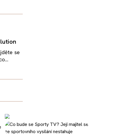
lution
jděte se
o...