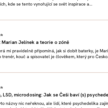
ích, kde se tento vynořující se svět inspirace a...
ŘI
Marian Jelínek a teorie o zóně
erá mi pravidelně připomíná, jak si dobít baterky, je Mar
o trenér, kouč a spisovatel je člověkem, který pro Česko.
ŘI
, LSD, microdosing: Jak se Češi baví (s) psychede
o názvy nic neřeknou, ale lidí, které psychedelika zajím