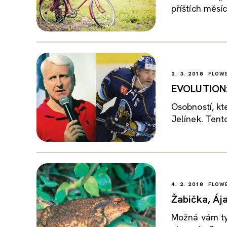
příštích měsíc
2. 3. 2018
FLOWE
EVOLUTION: 
Osobností, kt
Jelínek. Tent
4. 2. 2018
FLOWE
Žabička, Ája
Možná vám tyt