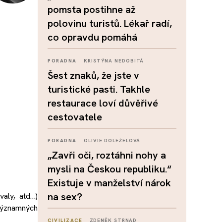
pomsta postihne až
polovinu turistů. Lékař radí,
co opravdu pomáhá
PORADNA
KRISTÝNA NEDOBITÁ
Šest znaků, že jste v
turistické pasti. Takhle
restaurace loví důvěřivé
cestovatele
PORADNA
OLIVIE DOLEŽELOVÁ
„Zavři oči, roztáhni nohy a
mysli na Českou republiku.“
Existuje v manželství nárok
na sex?
valy, atd…)
významných
CIVILIZACE
ZDENĚK STRNAD