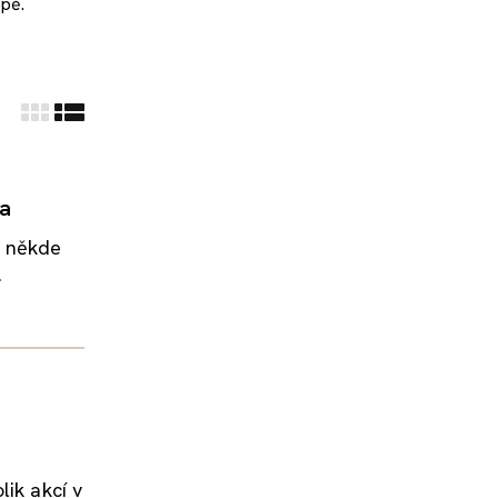
opě.
ka
 a někde
.
lik akcí v