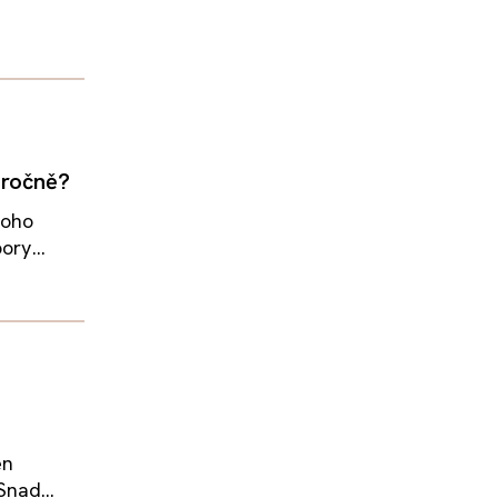
 ročně?
noho
ory...
en
nad...