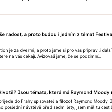
še radost, a proto budou i jedním z témat Festiv
tion je za dveřmi, a proto jsme si pro vás připravili dalš
teré na vás čekají. Avizovali jsme, že se podzimní...
Y
životě? Jsou témata, která má Raymond Moody r
řijede do Prahy spisovatel a filozof Raymond Moody. Je
eho poslední návštěvě před sedmi lety, jsem měl tu čest b