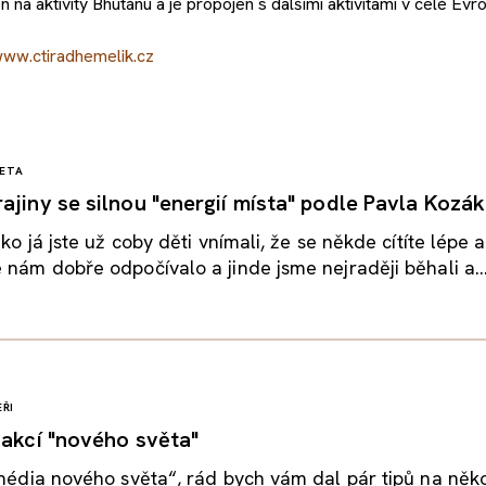
na aktivity Bhútánu a je propojen s dalšími aktivitami v celé Evr
ww.ctiradhemelik.cz
ETA
ajiny se silnou "energií místa" podle Pavla Kozá
ako já jste už coby děti vnímali, že se někde cítíte lépe
 nám dobře odpočívalo a jinde jsme nejraději běhali a..
ŘI
 akcí "nového světa"
„média nového světa“, rád bych vám dal pár tipů na něko