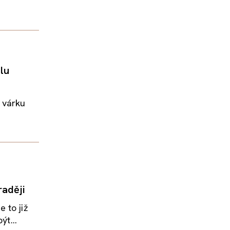
alu
í várku
aději
 to již
ýt...