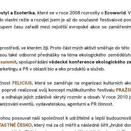
ostyl a Esoterika
, které se v roce 2008 rozrostly o
Ecoworld
. 
o vlastní režie a rozvíjel jsem je až do současné festivalové po
upem času zařadil mezi největší evropské akce se zaměřením
 prostředí, ve kterém žijí. Proto část mých aktivit směřuje do této 
 jsou také odborné přednášky na téma ekologického zemědělstv
osummit
,
spolupořádání
vědecké konference ekologického z
rketingu a PR v oblasti bio a eko produktů a služeb.
ečnost
FELICIUS
, která se zaměřuje na organizaci kulturních akc
poprvé realizoval svůj koncept multikulturního festivalu
PRAŽS
s a odhaluje jejich zdánlivě skrytý rozměr a obsah. V roce 2010 j
nizování eventů, vydavatelskou, agenturní a PR činnost.
ohou posouvat naši společnost k udržitelné a lepší budoucnosti.
TASTNÉ ČESKO
, který má za cíl měřit a následně šířit „hrubé do