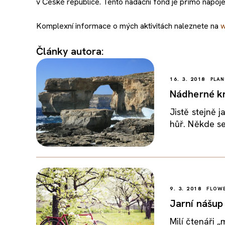
v České republice. Tento nadační fond je přímo napojen 
Komplexní informace o mých aktivitách naleznete na
w
Články autora:
16. 3. 2018
PLAN
Nádherné kr
Jistě stejně j
hůř. Někde se
9. 3. 2018
FLOWE
Jarní nášup
Milí čtenáři 