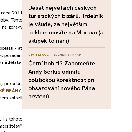
Deset největších českých
V roce 2011
turistických bizárů. Trdelník
doby. Tento
je všude, za největším
 na zdravý
peklem musíte na Moravu (a
sklípek to není)
oblasti – ať
í, pořádání
CIVILIZACE
ZDENĚK STRNAD
emědělství
Černí hobiti? Zapomeňte.
Andy Serkis odmítá
politickou korektnost při
í, pořádání
obsazování nového Pána
KÉ BRÁNY
,
prstenů
sem založil
 I z tohoto
mácí štěstí“