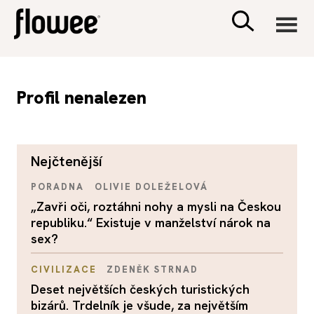
CIVILIZACE
Profil nenalezen
ZDRAVÍ
nejčtenější
PSYCHOLOGIE
PORADNA
OLIVIE DOLEŽELOVÁ
RODINA A DĚTI
„Zavři oči, roztáhni nohy a mysli na Českou
republiku.“ Existuje v manželství nárok na
sex?
SEX A VZTAHY
CIVILIZACE
ZDENĚK STRNAD
PORADNA
Deset největších českých turistických
bizárů. Trdelník je všude, za největším