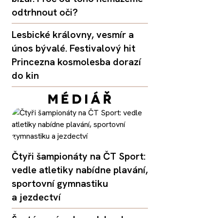
odtrhnout oči?
Lesbické královny, vesmír a
únos bývalé. Festivalový hit
Princezna kosmolesba dorazí
do kin
Čtyři šampionáty na ČT Sport:
vedle atletiky nabídne plavání,
sportovní gymnastiku
a jezdectví