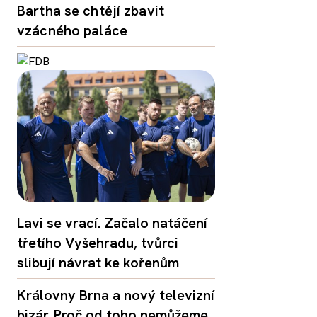
Bartha se chtějí zbavit
vzácného paláce
Lavi se vrací. Začalo natáčení
třetího Vyšehradu, tvůrci
slibují návrat ke kořenům
Královny Brna a nový televizní
bizár. Proč od toho nemůžeme