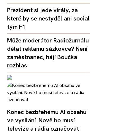
Prezident si jede virály, za
které by se nestyděl ani social
tým F1
Může moderátor Radiožurnálu
dělat reklamu sázkovce? Není
zaměstnanec, hájí Boučka
rozhlas
Konec bezbřehému AI obsahu
ve vysílání. Nově ho musí
televize a rádia označovat