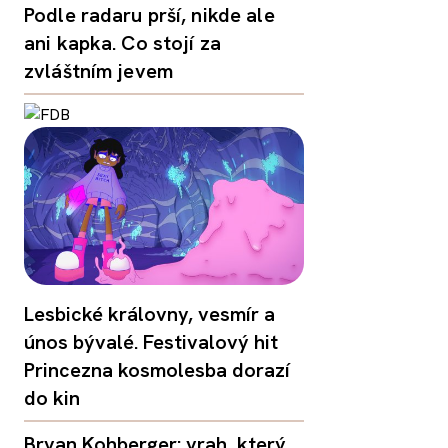
Podle radaru prší, nikde ale
ani kapka. Co stojí za
zvláštním jevem
Lesbické královny, vesmír a
únos bývalé. Festivalový hit
Princezna kosmolesba dorazí
do kin
Bryan Kohberger: vrah, který