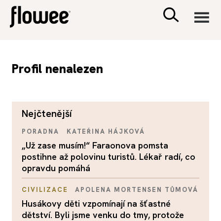
CIVILIZACE
Profil nenalezen
ZDRAVÍ
nejčtenější
PSYCHOLOGIE
PORADNA
KATEŘINA HÁJKOVÁ
RODINA A DĚTI
„Už zase musím!“ Faraonova pomsta
postihne až polovinu turistů. Lékař radí, co
opravdu pomáhá
SEX A VZTAHY
CIVILIZACE
APOLENA MORTENSEN TŮMOVÁ
PORADNA
Husákovy děti vzpomínají na šťastné
dětství. Byli jsme venku do tmy, protože