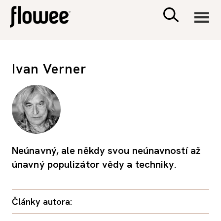
CIVILIZACE
Ivan Verner
ZDRAVÍ
PSYCHOLOGIE
RODINA A DĚTI
Neúnavný, ale někdy svou neúnavností až
únavný populizátor vědy a techniky.
SEX A VZTAHY
Články autora:
PORADNA