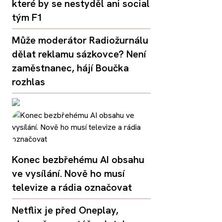
které by se nestyděl ani social
tým F1
Může moderátor Radiožurnálu
dělat reklamu sázkovce? Není
zaměstnanec, hájí Boučka
rozhlas
Konec bezbřehému AI obsahu
ve vysílání. Nově ho musí
televize a rádia označovat
Netflix je před Oneplay,