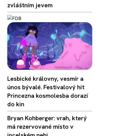
zvláštním jevem
Lesbické královny, vesmír a
únos bývalé. Festivalový hit
Princezna kosmolesba dorazí
do kin
Bryan Kohberger: vrah, který
má rezervované místo v
incelském nebi