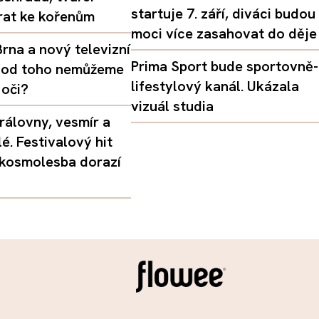
startuje 7. září, diváci budou
vrat ke kořenům
moci více zasahovat do děje
rna a nový televizní
Prima Sport bude sportovně-
oč od toho nemůžeme
lifestylový kanál. Ukázala
 oči?
vizuál studia
rálovny, vesmír a
é. Festivalový hit
 kosmolesba dorazí