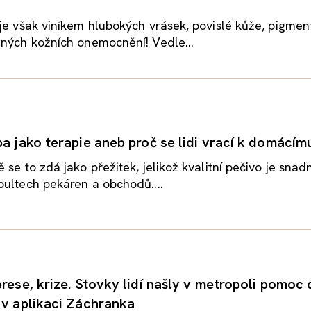
je však viníkem hlubokých vrásek, povislé kůže, pigme
ných kožních onemocnění! Vedle...
ba jako terapie aneb proč se lidi vrací k domácím
 se to zdá jako přežitek, jelikož kvalitní pečivo je snad
ultech pekáren a obchodů....
rese, krize. Stovky lidí našly v metropoli pomoc 
 v aplikaci Záchranka