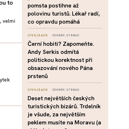
ou to
pomsta postihne až
polovinu turistů. Lékař radí,
, velmi
co opravdu pomáhá
CIVILIZACE
ZDENĚK STRNAD
Černí hobiti? Zapomeňte.
Andy Serkis odmítá
politickou korektnost při
obsazování nového Pána
prstenů
bytek
CIVILIZACE
ZDENĚK STRNAD
Deset největších českých
turistických bizárů. Trdelník
je všude, za největším
peklem musíte na Moravu (a