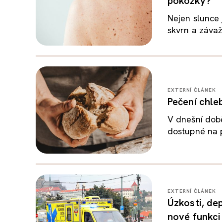
pokožky?
Nejen slunce 
skvrn a závaž
EXTERNÍ ČLÁNEK
Pečení chle
V dnešní době
dostupné na p
EXTERNÍ ČLÁNEK
Úzkosti, dep
nové funkci