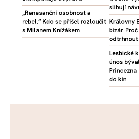
slibují ná
„Renesanční osobnost a
rebel.“ Kdo se přišel rozloučit
Královny B
s Milanem Knížákem
bizár. Pr
odtrhnout
Lesbické k
únos býval
Princezna
do kin