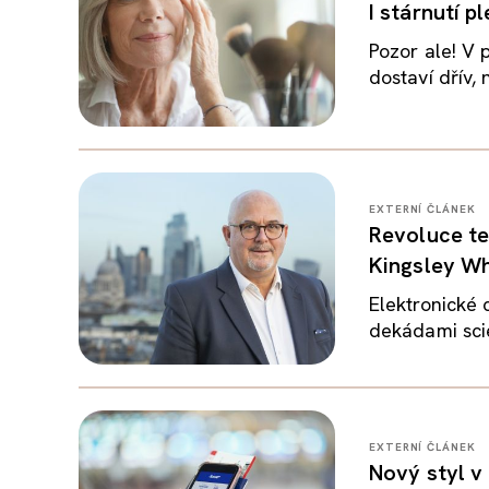
I stárnutí p
Pozor ale! V
dostaví dřív, 
EXTERNÍ ČLÁNEK
Revoluce te
Kingsley W
Elektronické 
dekádami scie
EXTERNÍ ČLÁNEK
Nový styl v 