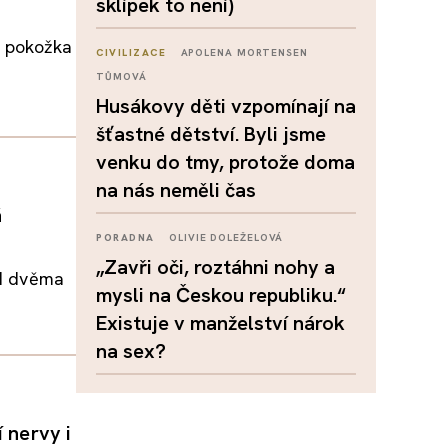
sklípek to není)
á pokožka
CIVILIZACE
APOLENA MORTENSEN
TŮMOVÁ
Husákovy děti vzpomínají na
šťastné dětství. Byli jsme
venku do tmy, protože doma
na nás neměli čas
á
PORADNA
OLIVIE DOLEŽELOVÁ
„Zavři oči, roztáhni nohy a
ed dvěma
mysli na Českou republiku.“
Existuje v manželství nárok
na sex?
 nervy i