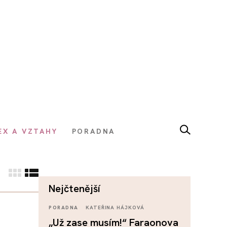
EX A VZTAHY
PORADNA
nejčtenější
PORADNA
KATEŘINA HÁJKOVÁ
„Už zase musím!“ Faraonova