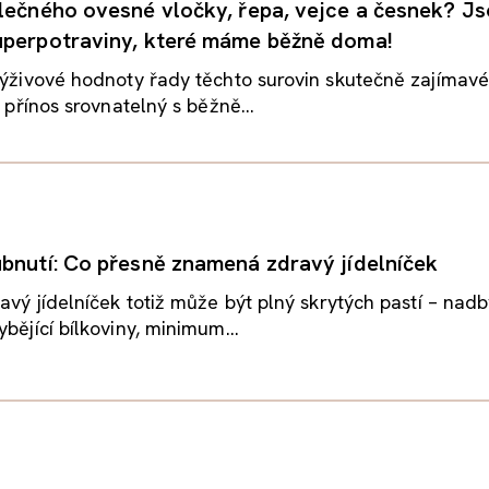
lečného ovesné vločky, řepa, vejce a česnek? Js
perpotraviny, které máme běžně doma!
výživové hodnoty řady těchto surovin skutečně zajímavé
h přínos srovnatelný s běžně...
bnutí: Co přesně znamená zdravý jídelníček
ravý jídelníček totiž může být plný skrytých pastí – nad
bějící bílkoviny, minimum...