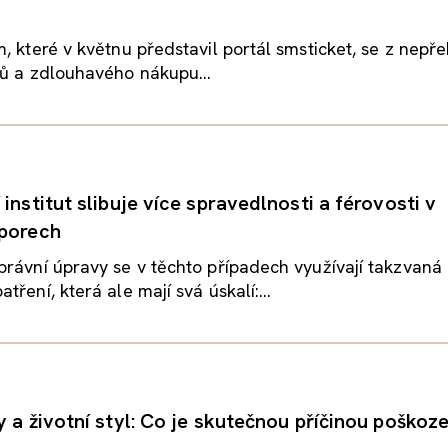
, které v květnu představil portál smsticket, se z nep
ů a zdlouhavého nákupu...
institut slibuje více spravedlnosti a férovosti v
sporech
rávní úpravy se v těchto případech využívají takzvaná
ření, která ale mají svá úskalí:...
y a životní styl: Co je skutečnou příčinou poškoz