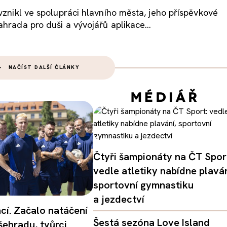
vznikl ve spolupráci hlavního města, jeho příspěvkové
hrada pro duši a vývojářů aplikace...
NAČÍST DALŠÍ ČLÁNKY
Čtyři šampionáty na ČT Spor
vedle atletiky nabídne plaván
sportovní gymnastiku
a jezdectví
ací. Začalo natáčení
Šestá sezóna Love Island
šehradu, tvůrci