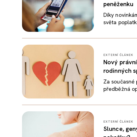
peněženku
Díky novinkám
světa poplatk
EXTERNÍ ČLÁNEK
Nový právní 
rodinných 
Za současné p
předběžná opat
EXTERNÍ ČLÁNEK
Slunce, gen