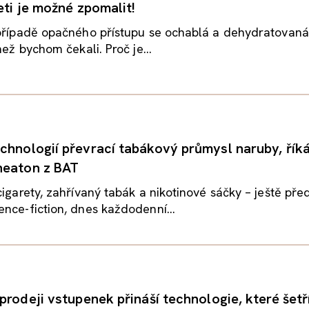
leti je možné zpomalit!
 případě opačného přístupu se ochablá a dehydratovan
než bychom čekali. Proč je...
chnologií převrací tabákový průmysl naruby, řík
heaton z BAT
cigarety, zahřívaný tabák a nikotinové sáčky – ještě př
nce-fiction, dnes každodenní...
prodeji vstupenek přináší technologie, které šetří