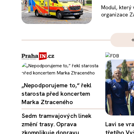
Modul, který 
organizace Za
„Nepodporujeme to,“ řekl
starosta před koncertem
Marka Ztraceného
Sedm tramvajových linek
změní trasy. Oprava
Lavi se vr
zkomplikuje dopravu
třetího Vy