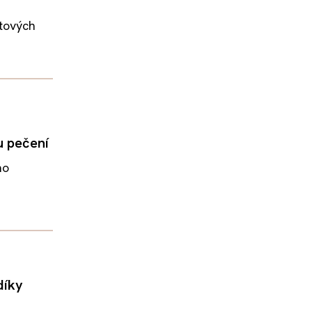
ntových
u pečení
no
díky