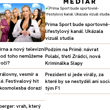
Prima Sport bude sportovně-
lifestylový kanál. Ukázala
vizuál studia
rna a nový televizní
Podzim na Primě: návrat
oč od toho nemůžeme
Polabí, třetí Zrádci, nová
 oči?
Kriminálka Slapy
rálovny, vesmír a
Prezident si jede virály, za
é. Festivalový hit
které by se nestyděl ani soci
 kosmolesba dorazí
tým F1
erger: vrah, který