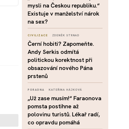
mysli na Českou republiku.“
Existuje v manželství nárok
na sex?
CIVILIZACE
ZDENĚK STRNAD
Černí hobiti? Zapomeňte.
Andy Serkis odmítá
politickou korektnost při
obsazování nového Pána
prstenů
PORADNA
KATEŘINA HÁJKOVÁ
„Už zase musím!“ Faraonova
pomsta postihne až
polovinu turistů. Lékař radí,
co opravdu pomáhá