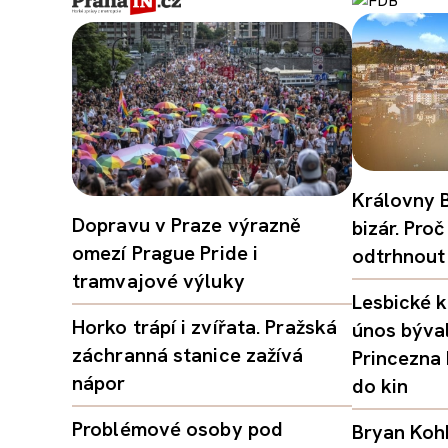
Královny B
Dopravu v Praze výrazně
bizár. Pr
omezí Prague Pride i
odtrhnout
tramvajové výluky
Lesbické k
Horko trápí i zvířata. Pražská
únos býval
záchranná stanice zažívá
Princezna
nápor
do kin
Problémové osoby pod
Bryan Kohb