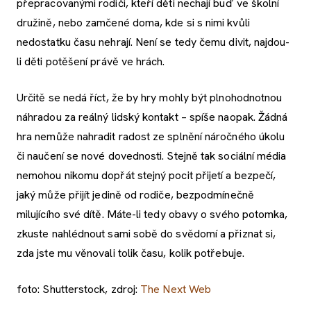
přepracovanými rodiči, kteří děti nechají buď ve školní
družině, nebo zamčené doma, kde si s nimi kvůli
nedostatku času nehrají. Není se tedy čemu divit, najdou-
li děti potěšení právě ve hrách.
Určitě se nedá říct, že by hry mohly být plnohodnotnou
náhradou za reálný lidský kontakt – spíše naopak. Žádná
hra nemůže nahradit radost ze splnění náročného úkolu
či naučení se nové dovednosti. Stejně tak sociální média
nemohou nikomu dopřát stejný pocit přijetí a bezpečí,
jaký může přijít jedině od rodiče, bezpodmínečně
milujícího své dítě. Máte-li tedy obavy o svého potomka,
zkuste nahlédnout sami sobě do svědomí a přiznat si,
zda jste mu věnovali tolik času, kolik potřebuje.
foto: Shutterstock, zdroj:
The Next Web