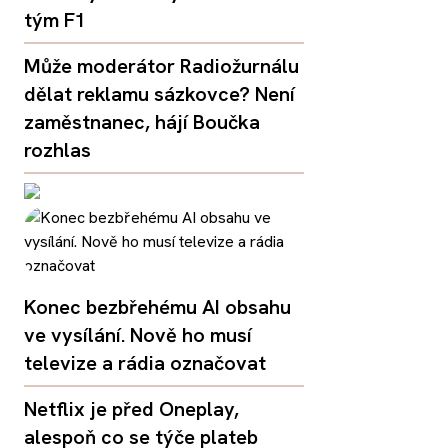
tým F1
Může moderátor Radiožurnálu
dělat reklamu sázkovce? Není
zaměstnanec, hájí Boučka
rozhlas
Konec bezbřehému AI obsahu
ve vysílání. Nově ho musí
televize a rádia označovat
Netflix je před Oneplay,
alespoň co se týče plateb