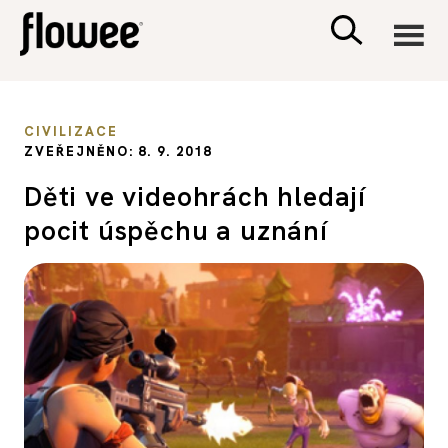
CIVILIZACE
CIVILIZACE
ZVEŘEJNĚNO: 8. 9. 2018
ZDRAVÍ
Děti ve videohrách hledají
pocit úspěchu a uznání
PSYCHOLOGIE
RODINA A DĚTI
SEX A VZTAHY
PORADNA