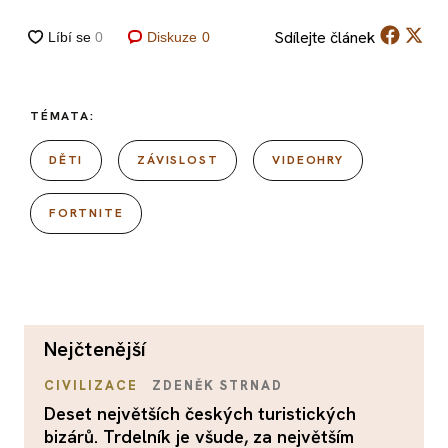
Sdílejte
článek
Diskuze
0
TÉMATA:
DĚTI
ZÁVISLOST
VIDEOHRY
FORTNITE
nejčtenější
CIVILIZACE
ZDENĚK STRNAD
Deset největších českých turistických
bizárů. Trdelník je všude, za největším