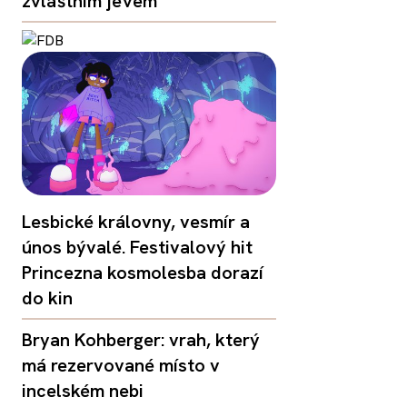
zvláštním jevem
Lesbické královny, vesmír a
únos bývalé. Festivalový hit
Princezna kosmolesba dorazí
do kin
Bryan Kohberger: vrah, který
má rezervované místo v
incelském nebi