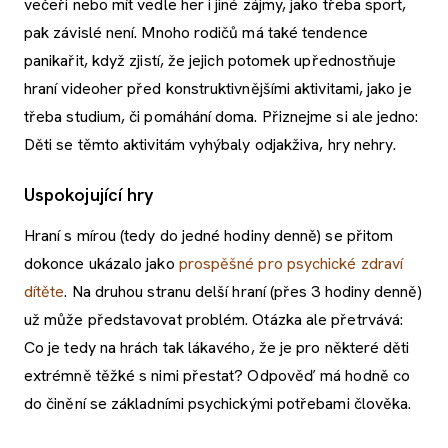
večeři nebo mít vedle her i jiné zájmy, jako třeba sport,
pak závislé není. Mnoho rodičů má také tendence
panikařit, když zjistí, že jejich potomek upřednostňuje
hraní videoher před konstruktivnějšími aktivitami, jako je
třeba studium, či pomáhání doma. Přiznejme si ale jedno:
Děti se těmto aktivitám vyhýbaly odjakživa, hry nehry.
Uspokojující hry
Hraní s mírou (tedy do jedné hodiny denně) se přitom
dokonce ukázalo jako
prospěšné pro psychické zdraví
dítěte
. Na druhou stranu delší hraní (přes 3 hodiny denně)
už může představovat problém. Otázka ale přetrvává:
Co je tedy na hrách tak lákavého, že je pro některé děti
extrémně těžké s nimi přestat? Odpověď má hodně co
do činění se základními psychickými potřebami člověka.